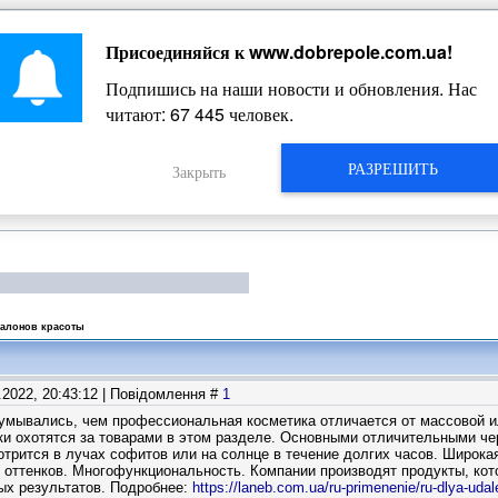
Присоединяйся к
www.dobrepole.com.ua
!
Жизнь Добропольского края
Подпишись на наши новости и обновления. Нас
читают:
67 445
человек.
РАЗРЕШИТЬ
Закрыть
салонов красоты
8.2022, 20:43:12 | Повідомлення #
1
умывались, чем профессиональная косметика отличается от массовой ил
ки охотятся за товарами в этом разделе. Основными отличительными ч
трится в лучах софитов или на солнце в течение долгих часов. Широка
 оттенков. Многофункциональность. Компании производят продукты, ко
ых результатов. Подробнее:
https://laneb.com.ua/ru-primenenie/ru-dlya-uda