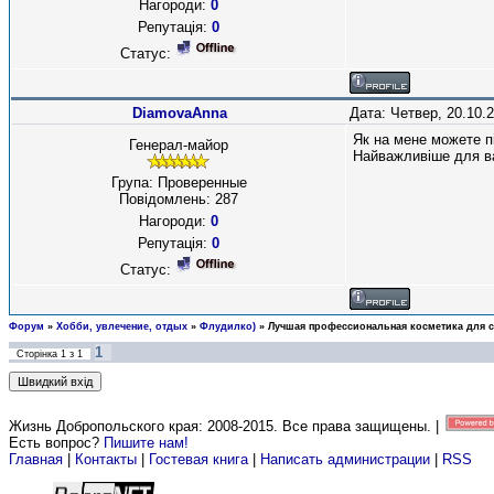
Нагороди:
0
Репутація:
0
Статус:
DiamovaAnna
Дата: Четвер, 20.10.
Як на мене можете п
Генерал-майор
Найважливіше для вас
Група: Проверенные
Повідомлень:
287
Нагороди:
0
Репутація:
0
Статус:
Форум
»
Хобби, увлечение, отдых
»
Флудилко)
»
Лучшая профессиональная косметика для 
1
Сторінка
1
з
1
Жизнь Добропольского края: 2008-2015
. Все права защищены. |
Есть вопрос?
Пишите нам!
Главная
|
Контакты
|
Гостевая книга
|
Написать администрации
|
RSS