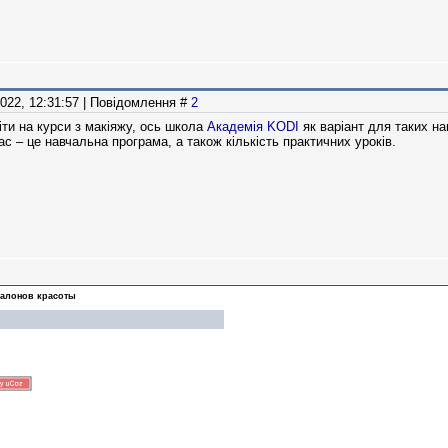
2022, 12:31:57 | Повідомлення #
2
іти на курси з макіяжу, ось школа
Академія KODI
як варіант для таких на
 – це навчальна програма, а також кількість практичних уроків.
салонов красоты