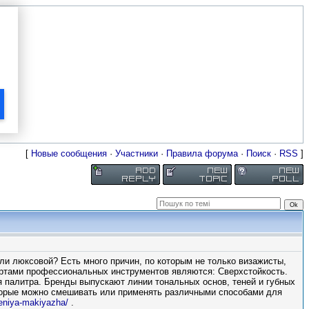
[
Новые сообщения
·
Участники
·
Правила форума
·
Поиск
·
RSS
]
и люксовой? Есть много причин, по которым не только визажисты,
ертами профессиональных инструментов являются: Сверхстойкость.
я палитра. Бренды выпускают линии тональных основ, теней и губных
торые можно смешивать или применять различными способами для
leniya-makiyazha/
.