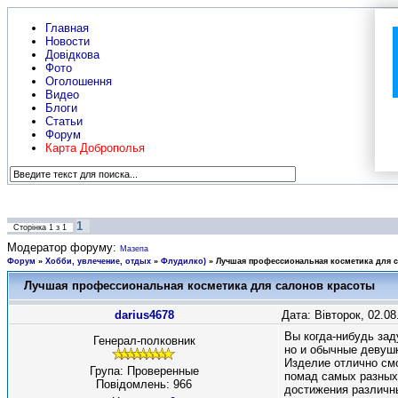
Главная
Новости
Довідкова
Фото
Оголошення
Видео
Блоги
Статьи
Форум
Карта Доброполья
1
Сторінка
1
з
1
Модератор форуму:
Мазепа
Форум
»
Хобби, увлечение, отдых
»
Флудилко)
»
Лучшая профессиональная косметика для 
Лучшая профессиональная косметика для салонов красоты
darius4678
Дата: Вівторок, 02.0
Вы когда-нибудь зад
Генерал-полковник
но и обычные девуш
Изделие отлично смо
Група: Проверенные
помад самых разных
Повідомлень:
966
достижения различн