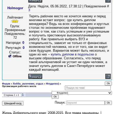
Дата: Неділя, 05.06.2022, 17:38:12 | Повідомлення #
Holmogor
3
Терять рабочее место не хочется никому и перед
Лейтенант
многими встает вопрос: где купить диплом
менеджера? Ведь на всех конференциях и круглых
Група:
столах по экономическим проблемам поднимают
Проверенные
вопрос о том, как стать успешным и уже успешным
Повідомлень:
и получить престижную высокооплачиваемую
72
работу. Как правильно выбрать ВУЗ и
Нагороди:
0
специальность, зависит не только от финансовых
возможностей человека, но и от того, как он видит
Репутація:
0
свое будущее. Вариантов может быть несколько, и
Статус:
один из них –
купить диплом в подольске
о
высшем образовании. Согласитесь, что перед
такой альтернативой не устоит ни один человек, а
значит купить диплом в Санкт-Петербурге может
каждый желающий.
Форум
»
Хобби, увлечение, отдых
»
Флудилко)
»
Организация рабочего места
1
Сторінка
1
з
1
Пошук:
Жизнь Добропольского края: 2008-2015
. Все права защищены. |