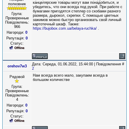
канцелярские товары могут вам понадобиться, и
полковник
убедитесь, что они всегда под рукой. При работе с
бумагами пригодятся степлер со скобами разного
Група:
размера, дырокол, скрепки. С помощью цветных
Проверенные
зажимов можно быстро организовать свой личный
Повідомлень:
картотечный шкаф. Также:
966
https://bujobox.com.ua/belaya-ruchka/
.
Нагороди:
0
Репутація:
0
Статус:
Дата: Середа, 01.06.2022, 15:44:00 | Повідомлення #
orehov7w3
2
Нам всегда всего мало, закупаем всегда в
Рядовой
большом количестве
Група:
Проверенные
Повідомлень:
4
Нагороди:
0
Репутація:
0
Статус: