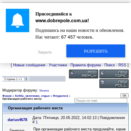
Главная
Присоединяйся к
Новости
Жизнь Добропольского края
Довідкова
www.dobrepole.com.ua
!
Фото
Оголошення
Подпишись на наши новости и обновления.
Видео
Блоги
Нас читают:
67 457
человек.
Статьи
Форум
Карта Доброполья
РАЗРЕШИТЬ
Закрыть
[
Новые сообщения
·
Участники
·
Правила форума
·
Поиск
·
RSS
]
1
Сторінка
1
з
1
Модератор форуму:
Мазепа
Форум
»
Хобби, увлечение, отдых
»
Флудилко)
»
Организация рабочего места
Организация рабочего места
Дата: П'ятниця, 20.05.2022, 14:02:13 | Повідомлення
darius4678
#
1
При организации рабочего места продумайте, какие
Генерал-