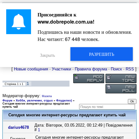
Главная
Присоединяйся к
Новости
Жизнь Добропольского края
Довідкова
www.dobrepole.com.ua
!
Фото
Оголошення
Подпишись на наши новости и обновления.
Видео
Блоги
Нас читают:
67 448
человек.
Статьи
Форум
Карта Доброполья
РАЗРЕШИТЬ
Закрыть
[
Новые сообщения
·
Участники
·
Правила форума
·
Поиск
·
RSS
]
1
Сторінка
1
з
1
Модератор форуму:
Мазепа
Форум
»
Хобби, увлечение, отдых
»
Флудилко)
»
Сегодня многие интернет-ресурсы предлагают
купить чай
Сегодня многие интернет-ресурсы предлагают купить чай
Дата: Вівторок, 03.05.2022, 00:12:49 | Повідомлення
darius4678
#
1
Сегодня многие интернет-ресурсы предлагают
Генерал-