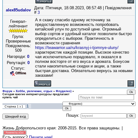
Дата: П'ятниця, 18.08.2023, 08:57:48 | Повідомлення
alex85udalov
#
3
А я скажу спасибо одному источнику за
Генерал-
предоставленную возможность попробовать
лейтенант
китайский улун по доступной цене. Огромный
выбор сортов и удобный каталог позволили быстро
Група:
определиться с выбором. Практичность в
Проверенные
возможности сравнения
Повідомлень:
https://teawarrior.ua/ru/krasnyj-i-tjomnye-uluny/
509
характеристик каждой позиции. Высокое качество
Нагороди:
0
чая исключительно порадовало, я оказался в
полном восторге от его вкуса и аромата. Бонусом
Репутація:
0
стали накопительные скидки и акции, а также
Статус:
быстрая доставка. Обязательно вернусь за новыми
заказами!
Форум
»
Хобби, увлечение, отдых
»
Флудилко)
»
Сегодня многие интернет-ресурсы предлагают
купить чай
1
Сторінка
1
з
1
Пошук:
Жизнь Добропольского края: 2008-2015
. Все права защищены. |
Есть вопрос?
Пишите нам!