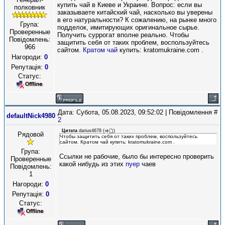
купить чай в Киеве и Украине. Вопрос: если вы
полковник
заказываете китайский чай, насколько вы уверены
в его натуральности? К сожалению, на рынке много
Група:
подделок, имитирующих оригинальное сырье.
Проверенные
Получить суррогат вполне реально. Чтобы
Повідомлень:
защитить себя от таких проблем, воспользуйтесь
966
сайтом.
Кратом чай
купить: kratomukraine.com .
Нагороди:
0
Репутація:
0
Статус:
Дата: Субота, 05.08.2023, 09:52:02 | Повідомлення #
defaultNick4980
2
Цитата
darius4678
(
)
Рядовой
Чтобы защитить себя от таких проблем, воспользуйтесь
сайтом. Кратом чай купить: kratomukraine.com .
Група:
Ссылки не рабочие, было бы интересно проверить
Проверенные
какой нибудь из этих
пуер
чаев
Повідомлень:
1
Нагороди:
0
Репутація:
0
Статус: