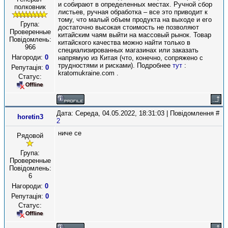
и собирают в определенных местах. Ручной сбор
полковник
листьев, ручная обработка – все это приводит к
тому, что малый объем продукта на выходе и его
Група:
достаточно высокая стоимость не позволяют
Проверенные
китайским чаям выйти на массовый рынок. Товар
Повідомлень:
китайского качества можно найти только в
966
специализированных магазинах или заказать
Нагороди:
0
напрямую из Китая (что, конечно, сопряжено с
трудностями и рисками). Подробнее
тут
:
Репутація:
0
kratomukraine.com .
Статус:
Дата: Середа, 04.05.2022, 18:31:03 | Повідомлення #
horetin3
2
ниче се
Рядовой
Група:
Проверенные
Повідомлень:
6
Нагороди:
0
Репутація:
0
Статус: