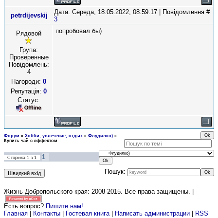
Дата: Середа, 18.05.2022, 08:59:17 | Повідомлення #
petrdijevskij
3
попробовал бы)
Рядовой
Група:
Проверенные
Повідомлень:
4
Нагороди:
0
Репутація:
0
Статус:
Форум
»
Хобби, увлечение, отдых
»
Флудилко)
»
Купить чай с эффектом
1
Сторінка
1
з
1
Пошук:
Жизнь Добропольского края: 2008-2015
. Все права защищены. |
Есть вопрос?
Пишите нам!
Главная
|
Контакты
|
Гостевая книга
|
Написать администрации
|
RSS