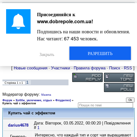
Главная
Присоединяйся к
Новости
Жизнь Добропольского края
Довідкова
www.dobrepole.com.ua
!
Фото
Оголошення
Подпишись на наши новости и обновления.
Видео
Блоги
Нас читают:
67 453
человек.
Статьи
Форум
Карта Доброполья
РАЗРЕШИТЬ
Закрыть
[
Новые сообщения
·
Участники
·
Правила форума
·
Поиск
·
RSS
]
1
Сторінка
1
з
1
Модератор форуму:
Мазепа
Форум
»
Хобби, увлечение, отдых
»
Флудилко)
»
Купить чай с эффектом
Купить чай с эффектом
Дата: Вівторок, 03.05.2022, 00:00:20 | Повідомлення
darius4678
#
1
Интересно, что каждый тип и сорт чая выращивают
Генерал-