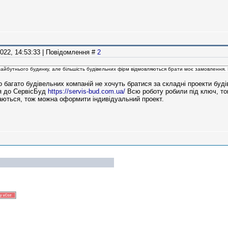
2022, 14:53:33 | Повідомлення #
2
 майбутнього будинку, але більшість будівельних фірм відмовляються брати моє замовлення
 багато будівельних компаній не хочуть братися за складні проекти буді
я до СервicБуд
https://servis-bud.com.ua/
Всю роботу робили під ключ, том
ються, тож можна оформити індивідуальний проект.