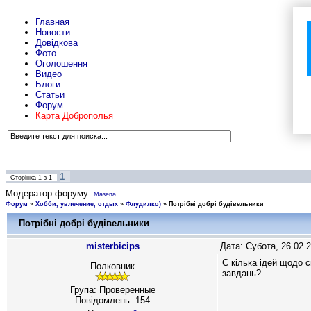
Главная
Новости
Довідкова
Фото
Оголошення
Видео
Блоги
Статьи
Форум
Карта Доброполья
1
Сторінка
1
з
1
Модератор форуму:
Мазепа
Форум
»
Хобби, увлечение, отдых
»
Флудилко)
»
Потрібні добрі будівельники
Потрібні добрі будівельники
misterbicips
Дата: Субота, 26.02.
Є кілька ідей щодо 
Полковник
завдань?
Група: Проверенные
Повідомлень:
154