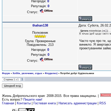
Нагороди:
0
Репутація:
0
Статус:
thahan138
Дата: Субота, 26.02.
Цитата
misterbicips
(
)
Полковник
Є кілька ідей щодо свого
Часто чую про те, що
Група: Проверенные
виникло. Я звертавс
Повідомлень:
213
проектуванням займа
Нагороди:
0
Репутація:
0
Статус:
Форум
»
Хобби, увлечение, отдых
»
Флудилко)
»
Потрібні добрі будівельники
1
Сторінка
1
з
1
Жизнь Добропольского края: 2008-2015
. Все права защищены. |
Есть вопрос?
Пишите нам!
Главная
|
Контакты
|
Гостевая книга
|
Написать администрации
|
RSS