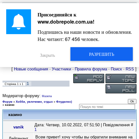
Главная
Присоединяйся к
Новости
Жизнь Добропольского края
Довідкова
www.dobrepole.com.ua
!
Фото
Оголошення
Подпишись на наши новости и обновления.
Видео
Блоги
Нас читают:
67 456
человек.
Статьи
Форум
Карта Доброполья
РАЗРЕШИТЬ
Закрыть
[
Новые сообщения
·
Участники
·
Правила форума
·
Поиск
·
RSS
]
1
Сторінка
1
з
1
Модератор форуму:
Мазепа
Форум
»
Хобби, увлечение, отдых
»
Флудилко)
»
казино
казино
Дата: Четвер, 10.02.2022, 07:51:50 | Повідомлення #
vanik
1
Всем привет! хочу чтобы вы обратили внимание на
Лейтенант