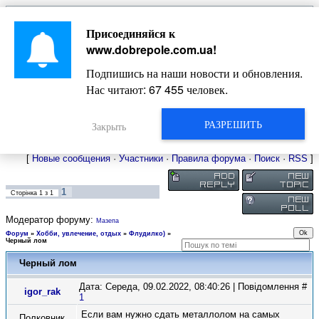
Главная
Присоединяйся к
Новости
Жизнь Добропольского края
Довідкова
www.dobrepole.com.ua
!
Фото
Оголошення
Подпишись на наши новости и обновления.
Видео
Блоги
Нас читают:
67 455
человек.
Статьи
Форум
Карта Доброполья
РАЗРЕШИТЬ
Закрыть
[
Новые сообщения
·
Участники
·
Правила форума
·
Поиск
·
RSS
]
1
Сторінка
1
з
1
Модератор форуму:
Мазепа
Форум
»
Хобби, увлечение, отдых
»
Флудилко)
»
Черный лом
Черный лом
Дата: Середа, 09.02.2022, 08:40:26 | Повідомлення #
igor_rak
1
Если вам нужно сдать металлолом на самых
Полковник