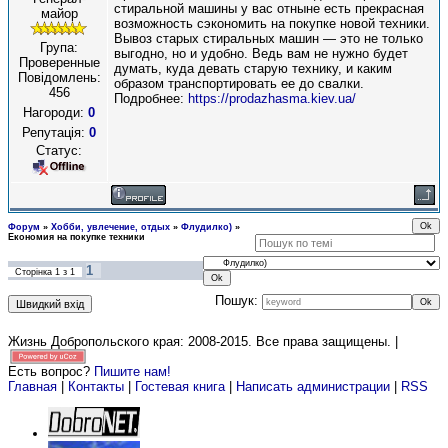
стиральной машины у вас отныне есть прекрасная
майор
возможность сэкономить на покупке новой техники.
Вывоз старых стиральных машин — это не только
Група:
выгодно, но и удобно. Ведь вам не нужно будет
Проверенные
думать, куда девать старую технику, и каким
Повідомлень:
образом транспортировать ее до свалки.
456
Подробнее:
https://prodazhasma.kiev.ua/
Нагороди:
0
Репутація:
0
Статус:
Форум
»
Хобби, увлечение, отдых
»
Флудилко)
»
Економия на покупке техники
1
Сторінка
1
з
1
Пошук:
Жизнь Добропольского края: 2008-2015
. Все права защищены. |
Есть вопрос?
Пишите нам!
Главная
|
Контакты
|
Гостевая книга
|
Написать администрации
|
RSS