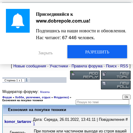
Главная
Присоединяйся к
Новости
Жизнь Добропольского края
Довідкова
www.dobrepole.com.ua
!
Фото
Оголошення
Подпишись на наши новости и обновления.
Видео
Блоги
Нас читают:
67 446
человек.
Статьи
Форум
Карта Доброполья
РАЗРЕШИТЬ
Закрыть
[
Новые сообщения
·
Участники
·
Правила форума
·
Поиск
·
RSS
]
1
Сторінка
1
з
1
Модератор форуму:
Мазепа
Форум
»
Хобби, увлечение, отдых
»
Флудилко)
»
Економия на покупке техники
Економия на покупке техники
Дата: Середа, 26.01.2022, 13:41:11 | Повідомлення #
konor_tartarov
1
При полном или частичном выходе из строя вашей
Генерал-