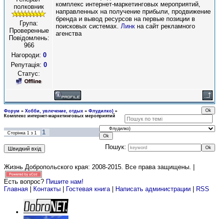
комплекс интернет-маркетинговых мероприятий,
полковник
направленных на получение прибыли, продвижение
бренда и вывод ресурсов на первые позиции в
Група:
поисковых системах.
Линк
на сайт рекламного
Проверенные
агенства
Повідомлень:
966
Нагороди:
0
Репутація:
0
Статус:
Форум
»
Хобби, увлечение, отдых
»
Флудилко)
»
Комплекс интернет-маркетинговых мероприятий
1
Сторінка
1
з
1
Пошук:
Жизнь Добропольского края: 2008-2015
. Все права защищены. |
Есть вопрос?
Пишите нам!
Главная
|
Контакты
|
Гостевая книга
|
Написать администрации
|
RSS