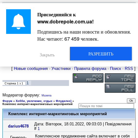
Главная
Присоединяйся к
Новости
Жизнь Добропольского края
Довідкова
www.dobrepole.com.ua
!
Фото
Оголошення
Подпишись на наши новости и обновления.
Видео
Блоги
Нас читают:
67 459
человек.
Статьи
Форум
Карта Доброполья
РАЗРЕШИТЬ
Закрыть
[
Новые сообщения
·
Участники
·
Правила форума
·
Поиск
·
RSS
]
1
Сторінка
1
з
1
Модератор форуму:
Мазепа
Форум
»
Хобби, увлечение, отдых
»
Флудилко)
»
Комплекс интернет-маркетинговых мероприятий
Комплекс интернет-маркетинговых мероприятий
Дата: Вівторок, 18.01.2022, 09:03:03 | Повідомлення
darius4678
#
1
Комплексное продвижение сайта включает в себя
Генерал-