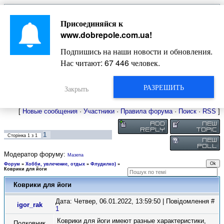
Главная
Присоединяйся к
Новости
Жизнь Добропольского края
Довідкова
www.dobrepole.com.ua
!
Фото
Оголошення
Подпишись на наши новости и обновления.
Видео
Блоги
Нас читают:
67 446
человек.
Статьи
Форум
Карта Доброполья
РАЗРЕШИТЬ
Закрыть
[
Новые сообщения
·
Участники
·
Правила форума
·
Поиск
·
RSS
]
1
Сторінка
1
з
1
Модератор форуму:
Мазепа
Форум
»
Хобби, увлечение, отдых
»
Флудилко)
»
Коврики для йоги
Коврики для йоги
Дата: Четвер, 06.01.2022, 13:59:50 | Повідомлення #
igor_rak
1
Коврики для йоги имеют разные характеристики,
Полковник