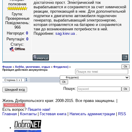
достаточно прост. Электрический ток
полковник
вырабатывается и сохраняется за счет химической
реакции, протекающей в нем. Для дополнительной
Група:
подпитки к двигателю автомобиля подключен
Проверенные
генератор, вырабатывающий электроэнергию,
Повідомлень:
которая отправляется на батарею и сохраняется
966
там до возникновения потребности в ней.
Нагороди:
0
Подробнее:
sag.kiev.ua
.
Репутація:
0
Статус:
Форум
»
Хобби, увлечение, отдых
»
Флудилко)
»
Принцип действия аккумулятора
1
Сторінка
1
з
1
Пошук:
Жизнь Добропольского края: 2008-2015
. Все права защищены. |
Есть вопрос?
Пишите нам!
Главная
|
Контакты
|
Гостевая книга
|
Написать администрации
|
RSS