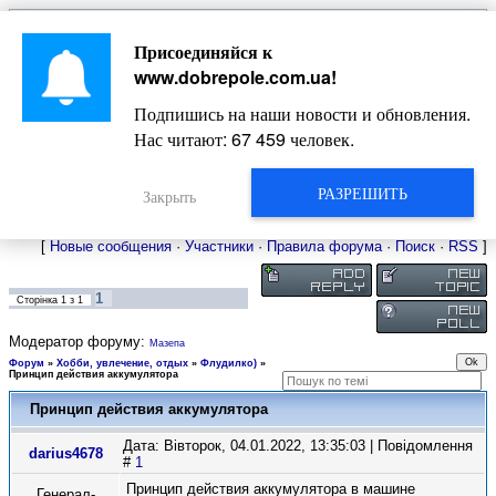
Главная
Присоединяйся к
Новости
Жизнь Добропольского края
Довідкова
www.dobrepole.com.ua
!
Фото
Оголошення
Подпишись на наши новости и обновления.
Видео
Блоги
Нас читают:
67 459
человек.
Статьи
Форум
Карта Доброполья
РАЗРЕШИТЬ
Закрыть
[
Новые сообщения
·
Участники
·
Правила форума
·
Поиск
·
RSS
]
1
Сторінка
1
з
1
Модератор форуму:
Мазепа
Форум
»
Хобби, увлечение, отдых
»
Флудилко)
»
Принцип действия аккумулятора
Принцип действия аккумулятора
Дата: Вівторок, 04.01.2022, 13:35:03 | Повідомлення
darius4678
#
1
Принцип действия аккумулятора в машине
Генерал-