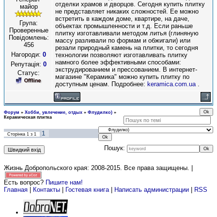
отделки храмов и дворцов. Сегодня купить плитку
майор
не представляет никаких сложностей. Ее можно
встретить в каждом доме, квартире, на даче,
Група:
объектах промышленности и т.д. Если раньше
Проверенные
плитку изготавливали методом литья (глиняную
Повідомлень:
массу разливали по формам и обжигали) или
456
резали природный камень на плитки, то сегодня
Нагороди:
0
технологии позволяют изготавливать плитку
намного более эффективными способами:
Репутація:
0
экструдированием и прессованием. В интернет-
Статус:
магазине "Керамика" можно купить плитку по
доступным ценам. Подробнее:
keramica.com.ua
.
Форум
»
Хобби, увлечение, отдых
»
Флудилко)
»
Керамическая плитка
1
Сторінка
1
з
1
Пошук:
Жизнь Добропольского края: 2008-2015
. Все права защищены. |
Есть вопрос?
Пишите нам!
Главная
|
Контакты
|
Гостевая книга
|
Написать администрации
|
RSS