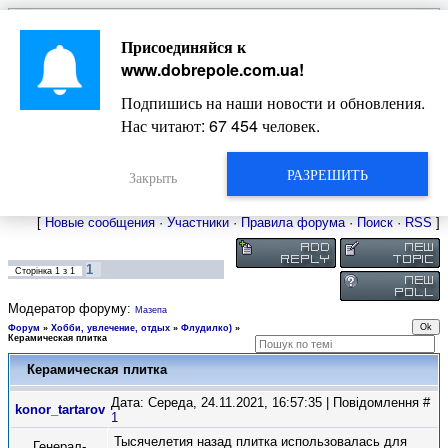
Главная
Присоединяйся к
Новости
Жизнь Добропольского края
Довідкова
www.dobrepole.com.ua
!
Фото
Оголошення
Подпишись на наши новости и обновления.
Видео
Блоги
Нас читают:
67 454
человек.
Статьи
Форум
Карта Доброполья
РАЗРЕШИТЬ
Закрыть
[
Новые сообщения
·
Участники
·
Правила форума
·
Поиск
·
RSS
]
1
Сторінка
1
з
1
Модератор форуму:
Мазепа
Форум
»
Хобби, увлечение, отдых
»
Флудилко)
»
Керамическая плитка
Керамическая плитка
Дата: Середа, 24.11.2021, 16:57:35 | Повідомлення #
konor_tartarov
1
Тысячелетия назад плитка использовалась для
Генерал-