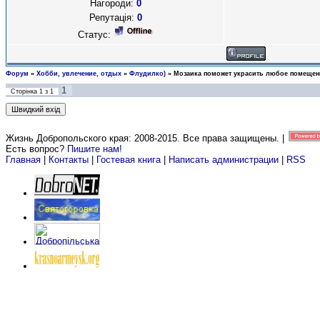
Нагороди:
0
Репутація:
0
Статус:
Форум
»
Хобби, увлечение, отдых
»
Флудилко)
»
Мозаика поможет украсить любое помещен
1
Сторінка
1
з
1
Жизнь Добропольского края: 2008-2015
. Все права защищены. |
Есть вопрос?
Пишите нам!
Главная
|
Контакты
|
Гостевая книга
|
Написать администрации
|
RSS