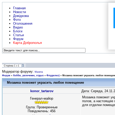
Главная
Новости
Довідкова
Фото
Оголошення
Видео
Блоги
Статьи
Форум
Карта Доброполья
1
Сторінка
1
з
1
Модератор форуму:
Мазепа
Форум
»
Хобби, увлечение, отдых
»
Флудилко)
»
Мозаика поможет украсить любое помещен
Мозаика поможет украсить любое помещение
konor_tartarov
Дата: Середа, 24.11.
Мозаика поможет укр
Генерал-майор
полов, а настоящее 
для отделки помеще
Група: Проверенные
Повідомлень:
456