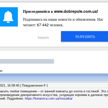
Присоединяйся к
www.dobrepole.com.ua
!
Жизнь Добропольского края
Подпишись на наши новости и обновления. Нас
читают:
67 446
человек.
РАЗРЕШИТЬ
Закрыть
ие
2021, 16:09:40 | Повідомлення #
1
асить любое помещение – от ванной комнаты до холла и гостиной. Это 
произведение декоративного искусства, уходящее корнями в далекое пр
ний. Подробнее:
https://keramica.com.ua/mozaika/