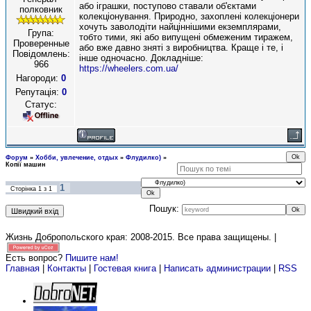
або іграшки, поступово ставали об'єктами
полковник
колекціонування. Природно, захоплені колекціонери
хочуть заволодіти найціннішими екземплярами,
Група:
тобто тими, які або випущені обмеженим тиражем,
Проверенные
або вже давно зняті з виробництва. Краще і те, і
Повідомлень:
інше одночасно. Докладніше:
966
https://wheelers.com.ua/
Нагороди:
0
Репутація:
0
Статус:
Форум
»
Хобби, увлечение, отдых
»
Флудилко)
»
Копії машин
1
Сторінка
1
з
1
Пошук:
Жизнь Добропольского края: 2008-2015
. Все права защищены. |
Есть вопрос?
Пишите нам!
Главная
|
Контакты
|
Гостевая книга
|
Написать администрации
|
RSS