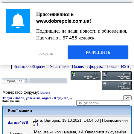
Главная
Присоединяйся к
Новости
Жизнь Добропольского края
Довідкова
www.dobrepole.com.ua
!
Фото
Оголошення
Подпишись на наши новости и обновления.
Видео
Блоги
Нас читают:
67 455
человек.
Статьи
Форум
Карта Доброполья
РАЗРЕШИТЬ
Закрыть
[
Новые сообщения
·
Участники
·
Правила форума
·
Поиск
·
RSS
]
1
Сторінка
1
з
1
Модератор форуму:
Мазепа
Форум
»
Хобби, увлечение, отдых
»
Флудилко)
»
Копії машин
Копії машин
Дата: Вівторок, 19.10.2021, 14:54:58 | Повідомлення
darius4678
#
1
Масштабні копії машин, які з'являлися як сувеніри
Генерал-