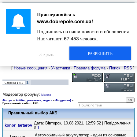
Главная
Присоединяйся к
Новости
Жизнь Добропольского края
Довідкова
www.dobrepole.com.ua
!
Фото
Оголошення
Подпишись на наши новости и обновления.
Видео
Блоги
Нас читают:
67 453
человек.
Статьи
Форум
Карта Доброполья
РАЗРЕШИТЬ
Закрыть
[
Новые сообщения
·
Участники
·
Правила форума
·
Поиск
·
RSS
]
1
Сторінка
1
з
1
Модератор форуму:
Мазепа
Форум
»
Хобби, увлечение, отдых
»
Флудилко)
»
Правильный выбор АКБ
Правильный выбор АКБ
Дата: Вівторок, 10.08.2021, 12:59:52 | Повідомлення
konor_tartarov
#
1
Автомобильный аккумулятор - один из основных
Генерал-