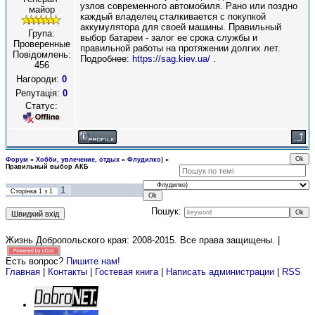
узлов современного автомобиля. Рано или поздно
майор
каждый владелец сталкивается с покупкой
аккумулятора для своей машины. Правильный
Група:
выбор батареи - залог ее срока службы и
Проверенные
правильной работы на протяжении долгих лет.
Повідомлень:
Подробнее:
https://sag.kiev.ua/
.
456
Нагороди:
0
Репутація:
0
Статус:
Форум
»
Хобби, увлечение, отдых
»
Флудилко)
»
Правильный выбор АКБ
1
Сторінка
1
з
1
Пошук:
Жизнь Добропольского края: 2008-2015
. Все права защищены. |
Есть вопрос?
Пишите нам!
Главная
|
Контакты
|
Гостевая книга
|
Написать администрации
|
RSS