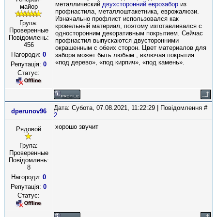
металлический
двухсторонний еврозабор
из
майор
профнастила, металлоштакетника, еврожалюзи.
Изначально профлист использовался как
Група:
кровельный материал, поэтому изготавливался с
Проверенные
односторонним декоративным покрытием. Сейчас
Повідомлень:
профнастил выпускаются двусторонними
456
окрашенным с обеих сторон. Цвет материалов для
Нагороди:
0
забора может быть любым , включая покрытия
«под дерево», «под кирпич», «под камень».
Репутація:
0
Статус:
Дата: Субота, 07.08.2021, 11:22:29 | Повідомлення #
dperunov96
2
хорошо звучит
Рядовой
Група:
Проверенные
Повідомлень:
8
Нагороди:
0
Репутація:
0
Статус: