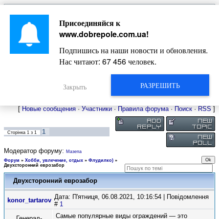
Главная
Присоединяйся к
Новости
Жизнь Добропольского края
Довідкова
www.dobrepole.com.ua
!
Фото
Оголошення
Подпишись на наши новости и обновления.
Видео
Блоги
Нас читают:
67 456
человек.
Статьи
Форум
Карта Доброполья
РАЗРЕШИТЬ
Закрыть
[
Новые сообщения
·
Участники
·
Правила форума
·
Поиск
·
RSS
]
1
Сторінка
1
з
1
Модератор форуму:
Мазепа
Форум
»
Хобби, увлечение, отдых
»
Флудилко)
»
Двухсторонний еврозабор
Двухсторонний еврозабор
Дата: П'ятниця, 06.08.2021, 10:16:54 | Повідомлення
konor_tartarov
#
1
Самые популярные виды ограждений — это
Генерал-