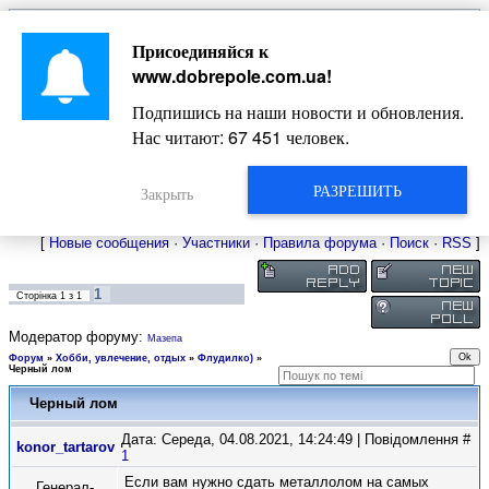
Главная
Присоединяйся к
Новости
Жизнь Добропольского края
Довідкова
www.dobrepole.com.ua
!
Фото
Оголошення
Подпишись на наши новости и обновления.
Видео
Блоги
Нас читают:
67 451
человек.
Статьи
Форум
Карта Доброполья
РАЗРЕШИТЬ
Закрыть
[
Новые сообщения
·
Участники
·
Правила форума
·
Поиск
·
RSS
]
1
Сторінка
1
з
1
Модератор форуму:
Мазепа
Форум
»
Хобби, увлечение, отдых
»
Флудилко)
»
Черный лом
Черный лом
Дата: Середа, 04.08.2021, 14:24:49 | Повідомлення #
konor_tartarov
1
Если вам нужно сдать металлолом на самых
Генерал-