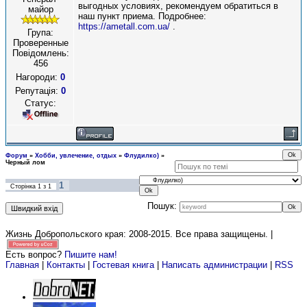
выгодных условиях, рекомендуем обратиться в
майор
наш пункт приема. Подробнее:
https://ametall.com.ua/
.
Група:
Проверенные
Повідомлень:
456
Нагороди:
0
Репутація:
0
Статус:
Форум
»
Хобби, увлечение, отдых
»
Флудилко)
»
Черный лом
1
Сторінка
1
з
1
Пошук:
Жизнь Добропольского края: 2008-2015
. Все права защищены. |
Есть вопрос?
Пишите нам!
Главная
|
Контакты
|
Гостевая книга
|
Написать администрации
|
RSS