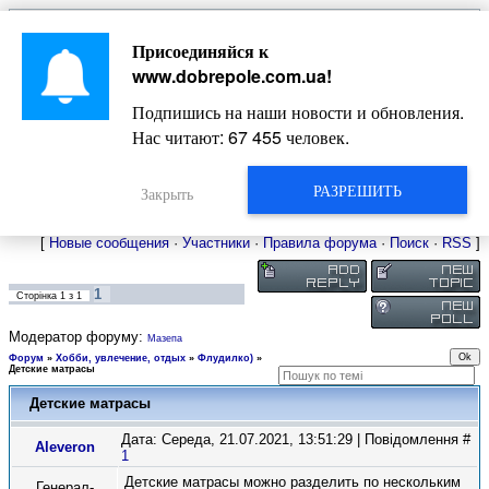
Главная
Присоединяйся к
Новости
Жизнь Добропольского края
Довідкова
www.dobrepole.com.ua
!
Фото
Оголошення
Подпишись на наши новости и обновления.
Видео
Блоги
Нас читают:
67 455
человек.
Статьи
Форум
Карта Доброполья
РАЗРЕШИТЬ
Закрыть
[
Новые сообщения
·
Участники
·
Правила форума
·
Поиск
·
RSS
]
1
Сторінка
1
з
1
Модератор форуму:
Мазепа
Форум
»
Хобби, увлечение, отдых
»
Флудилко)
»
Детские матрасы
Детские матрасы
Дата: Середа, 21.07.2021, 13:51:29 | Повідомлення #
Aleveron
1
Детские матрасы можно разделить по нескольким
Генерал-