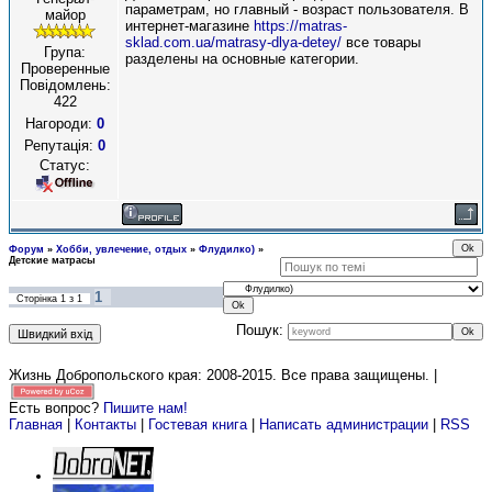
параметрам, но главный - возраст пользователя. В
майор
интернет-магазине
https://matras-
sklad.com.ua/matrasy-dlya-detey/
все товары
Група:
разделены на основные категории.
Проверенные
Повідомлень:
422
Нагороди:
0
Репутація:
0
Статус:
Форум
»
Хобби, увлечение, отдых
»
Флудилко)
»
Детские матрасы
1
Сторінка
1
з
1
Пошук:
Жизнь Добропольского края: 2008-2015
. Все права защищены. |
Есть вопрос?
Пишите нам!
Главная
|
Контакты
|
Гостевая книга
|
Написать администрации
|
RSS