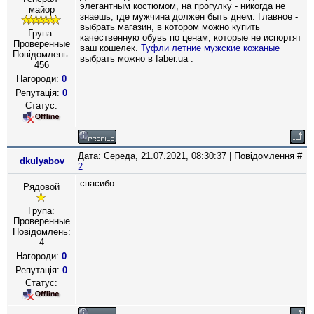
элегантным костюмом, на прогулку - никогда не
майор
знаешь, где мужчина должен быть днем. Главное -
выбрать магазин, в котором можно купить
Група:
качественную обувь по ценам, которые не испортят
Проверенные
ваш кошелек.
Туфли летние мужские кожаные
Повідомлень:
выбрать можно в faber.ua .
456
Нагороди:
0
Репутація:
0
Статус:
Дата: Середа, 21.07.2021, 08:30:37 | Повідомлення #
dkulyabov
2
спасибо
Рядовой
Група:
Проверенные
Повідомлень:
4
Нагороди:
0
Репутація:
0
Статус: