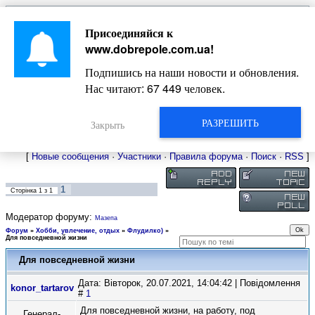
Главная
Присоединяйся к
Новости
Жизнь Добропольского края
Довідкова
www.dobrepole.com.ua
!
Фото
Оголошення
Подпишись на наши новости и обновления.
Видео
Блоги
Нас читают:
67 449
человек.
Статьи
Форум
Карта Доброполья
РАЗРЕШИТЬ
Закрыть
[
Новые сообщения
·
Участники
·
Правила форума
·
Поиск
·
RSS
]
1
Сторінка
1
з
1
Модератор форуму:
Мазепа
Форум
»
Хобби, увлечение, отдых
»
Флудилко)
»
Для повседневной жизни
Для повседневной жизни
Дата: Вівторок, 20.07.2021, 14:04:42 | Повідомлення
konor_tartarov
#
1
Для повседневной жизни, на работу, под
Генерал-