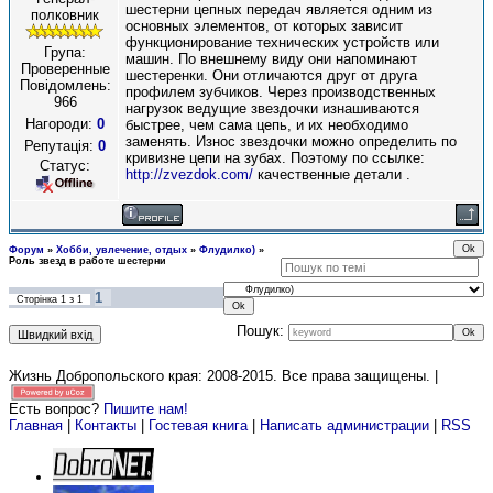
шестерни цепных передач является одним из
полковник
основных элементов, от которых зависит
функционирование технических устройств или
Група:
машин. По внешнему виду они напоминают
Проверенные
шестеренки. Они отличаются друг от друга
Повідомлень:
профилем зубчиков. Через производственных
966
нагрузок ведущие звездочки изнашиваются
Нагороди:
0
быстрее, чем сама цепь, и их необходимо
заменять. Износ звездочки можно определить по
Репутація:
0
кривизне цепи на зубах. Поэтому по ссылке:
Статус:
http://zvezdok.com/
качественные детали .
Форум
»
Хобби, увлечение, отдых
»
Флудилко)
»
Роль звезд в работе шестерни
1
Сторінка
1
з
1
Пошук:
Жизнь Добропольского края: 2008-2015
. Все права защищены. |
Есть вопрос?
Пишите нам!
Главная
|
Контакты
|
Гостевая книга
|
Написать администрации
|
RSS