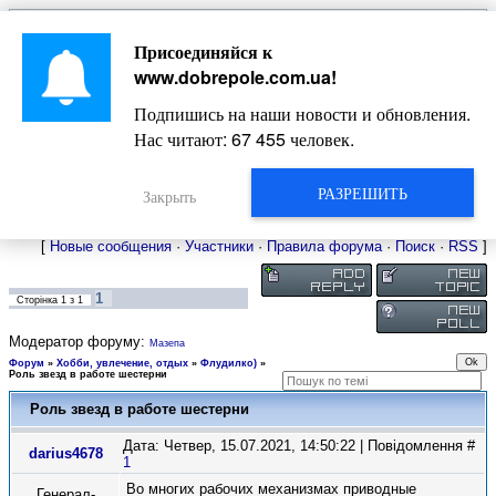
Главная
Присоединяйся к
Новости
Жизнь Добропольского края
Довідкова
www.dobrepole.com.ua
!
Фото
Оголошення
Подпишись на наши новости и обновления.
Видео
Блоги
Нас читают:
67 455
человек.
Статьи
Форум
Карта Доброполья
РАЗРЕШИТЬ
Закрыть
[
Новые сообщения
·
Участники
·
Правила форума
·
Поиск
·
RSS
]
1
Сторінка
1
з
1
Модератор форуму:
Мазепа
Форум
»
Хобби, увлечение, отдых
»
Флудилко)
»
Роль звезд в работе шестерни
Роль звезд в работе шестерни
Дата: Четвер, 15.07.2021, 14:50:22 | Повідомлення #
darius4678
1
Во многих рабочих механизмах приводные
Генерал-