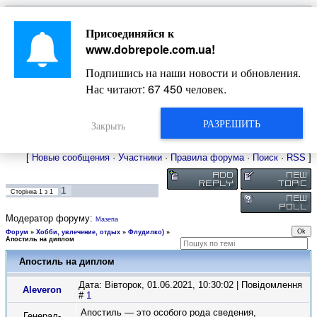
Главная
Присоединяйся к
Новости
Жизнь Добропольского края
Довідкова
www.dobrepole.com.ua
!
Фото
Оголошення
Подпишись на наши новости и обновления.
Видео
Блоги
Нас читают:
67 450
человек.
Статьи
Форум
Карта Доброполья
РАЗРЕШИТЬ
Закрыть
[
Новые сообщения
·
Участники
·
Правила форума
·
Поиск
·
RSS
]
1
Сторінка
1
з
1
Модератор форуму:
Мазепа
Форум
»
Хобби, увлечение, отдых
»
Флудилко)
»
Апостиль на диплом
Апостиль на диплом
Дата: Вівторок, 01.06.2021, 10:30:02 | Повідомлення
Aleveron
#
1
Апостиль — это особого рода сведения,
Генерал-