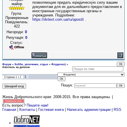
позволяющие придать юридическую силу вашим
майор
документам для их дальнейшего предоставления в
иностранные государственные органы и
Група:
учреждения. Подробнее:
Проверенные
https://dvtext.com.ua/ru/apostil
.
Повідомлень:
422
Нагороди:
0
Репутація:
0
Статус:
Форум
»
Хобби, увлечение, отдых
»
Флудилко)
»
Апостиль на диплом
1
Сторінка
1
з
1
Пошук:
Жизнь Добропольского края: 2008-2015
. Все права защищены. |
Есть вопрос?
Пишите нам!
Главная
|
Контакты
|
Гостевая книга
|
Написать администрации
|
RSS