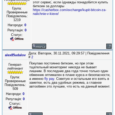
этот сервис, если однажды понадобится купить
биткоин за доллары
Група:
https://casherbox.com/exchange/kupit-bitcoin-za-
Проверенные
nalichnie-v-kieve/
Повідомлень:
1219
Нагороди:
0
Репутація:
0
Статус:
Дата: Вівторок, 30.11.2021, 09:29:57 | Повідомлення
alex85udalov
#
2
Покупаю постоянно биткоин, но при этом
Генерал-
тщательный мониторинг никогда не бывает
лейтенант
лишним. В последние два года точно только один
обменник оптимален в плане курса и безопасности,
Група:
а именно
fly pay
. Советую и остальным его взять в
Проверенные
заметки, есть два удобных режима, а главное
Повідомлень:
автообмен это лучшее, что есть на данный момент.
509
Нагороди:
0
Репутація:
0
Статус: