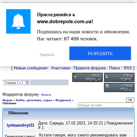
Главная
Присоединяйся к
Новости
Жизнь Добропольского края
Довідкова
www.dobrepole.com.ua
!
Фото
Оголошення
Подпишись на наши новости и обновления.
Видео
Блоги
Нас читают:
67 459
человек.
Статьи
Форум
Карта Доброполья
РАЗРЕШИТЬ
Закрыть
[
Новые сообщения
·
Участники
·
Правила форума
·
Поиск
·
RSS
]
1
Сторінка
1
з
1
Модератор форуму:
Мазепа
Форум
»
Хобби, увлечение, отдых
»
Флудилко)
»
Обменник
Обменник
Дата: Середа, 17.02.2021, 14:25:21 | Повідомлення
lynkaandriyt31
#
1
Кстати говоря, могу смело рекомендовать вам
Генералиссимус