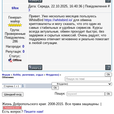
Дата: Середа, 22.10.2025, 16:40:36 | Повідомлення #
tifox
3
Привет. Уже несколько месяцев пользуюсь
Генерал-
WhiteBird
https://whitebird.io/
для обмена
майор
криптовалюты и могу сказать, что это один из
самых стабильных и удобных сервисов. Курсы
Група:
всегда актуальные, обмен проходит быстро, без
Проверенные
задержек и скрытых комиссий. Очень радует, что
Повідомлень:
поддержка отвечает мгновенно и реально помогает
286
в любой ситуации.
Нагороди:
0
Репутація:
0
Статус:
Форум
»
Хобби, увлечение, отдых
»
Флудилко)
»
Обменник
1
Сторінка
1
з
1
Пошук:
Жизнь Добропольского края: 2008-2015
. Все права защищены. |
Есть вопрос?
Пишите нам!