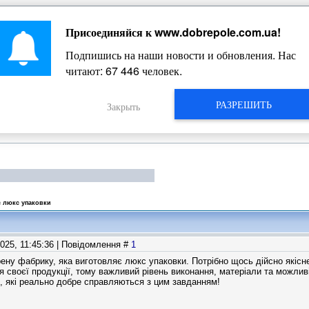
Присоединяйся к
www.dobrepole.com.ua
!
Жизнь Добропольского края
Подпишись на наши новости и обновления. Нас
читают:
67 446
человек.
РАЗРЕШИТЬ
Закрыть
є люкс упаковки
2025, 11:45:36 | Повідомлення #
1
рену фабрику, яка виготовляє люкс упаковки. Потрібно щось дійсно якісн
я своєї продукції, тому важливий рівень виконання, матеріали та можлив
, які реально добре справляються з цим завданням!