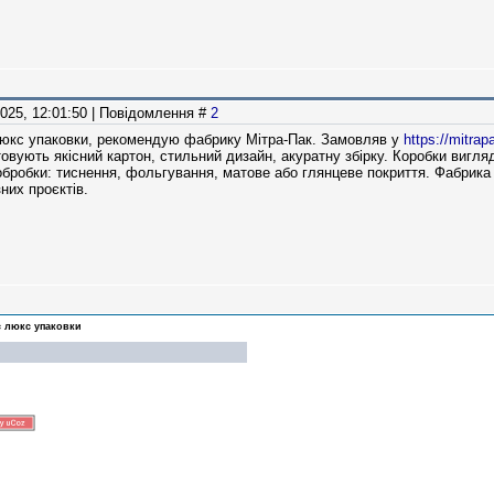
2025, 12:01:50 | Повідомлення #
2
люкс упаковки, рекомендую фабрику Мітра-Пак. Замовляв у
https://mitra
товують якісний картон, стильний дизайн, акуратну збірку. Коробки виг
обробки: тиснення, фольгування, матове або глянцеве покриття. Фабрика 
них проєктів.
є люкс упаковки