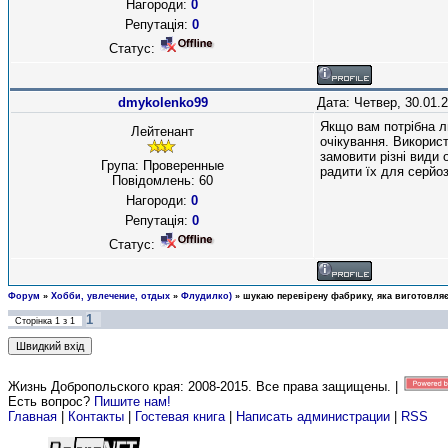
Нагороди:
0
Репутація:
0
Статус:
dmykolenko99
Дата: Четвер, 30.01.
Якщо вам потрібна 
Лейтенант
очікування. Викорис
замовити різні види 
Група: Проверенные
радити їх для серйоз
Повідомлень:
60
Нагороди:
0
Репутація:
0
Статус:
Форум
»
Хобби, увлечение, отдых
»
Флудилко)
»
шукаю перевірену фабрику, яка виготовля
1
Сторінка
1
з
1
Жизнь Добропольского края: 2008-2015
. Все права защищены. |
Есть вопрос?
Пишите нам!
Главная
|
Контакты
|
Гостевая книга
|
Написать администрации
|
RSS