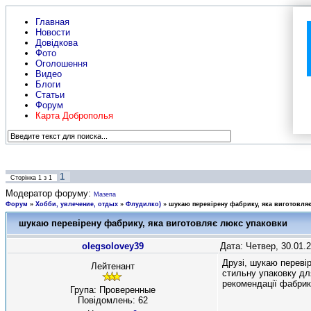
Главная
Новости
Довідкова
Фото
Оголошення
Видео
Блоги
Статьи
Форум
Карта Доброполья
1
Сторінка
1
з
1
Модератор форуму:
Мазепа
Форум
»
Хобби, увлечение, отдых
»
Флудилко)
»
шукаю перевірену фабрику, яка виготовля
шукаю перевірену фабрику, яка виготовляє люкс упаковки
olegsolovey39
Дата: Четвер, 30.01.
Друзі, шукаю переві
Лейтенант
стильну упаковку дл
рекомендації фабрик
Група: Проверенные
Повідомлень:
62