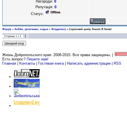
Нагороди:
0
Репутація:
0
Статус:
Форум
»
Хобби, увлечение, отдых
»
Флудилко)
»
Сервісний центр Xiaomi В Києві
1
Сторінка
1
з
1
Жизнь Добропольского края: 2008-2015
. Все права защищены. |
Есть вопрос?
Пишите нам!
Главная
|
Контакты
|
Гостевая книга
|
Написать администрации
|
RSS