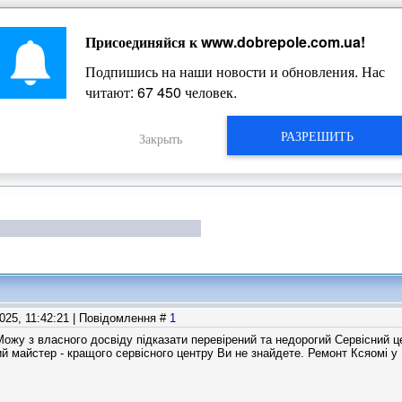
Присоединяйся к
www.dobrepole.com.ua
!
Жизнь Добропольского края
Подпишись на наши новости и обновления. Нас
читают:
67 462
человек.
РАЗРЕШИТЬ
Закрыть
2025, 11:42:21 | Повідомлення #
1
Можу з власного досвіду підказати перевірений та недорогий Сервісний ц
 майстер - кращого сервісного центру Ви не знайдете. Ремонт Ксяомі у