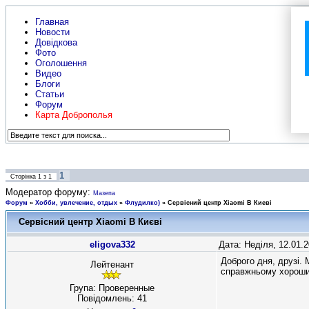
Главная
Новости
Довідкова
Фото
Оголошення
Видео
Блоги
Статьи
Форум
Карта Доброполья
1
Сторінка
1
з
1
Модератор форуму:
Мазепа
Форум
»
Хобби, увлечение, отдых
»
Флудилко)
»
Сервісний центр Xiaomi В Києві
Сервісний центр Xiaomi В Києві
eligova332
Дата: Неділя, 12.01.
Доброго дня, друзі. 
Лейтенант
справжньому хороший
Група: Проверенные
Повідомлень:
41