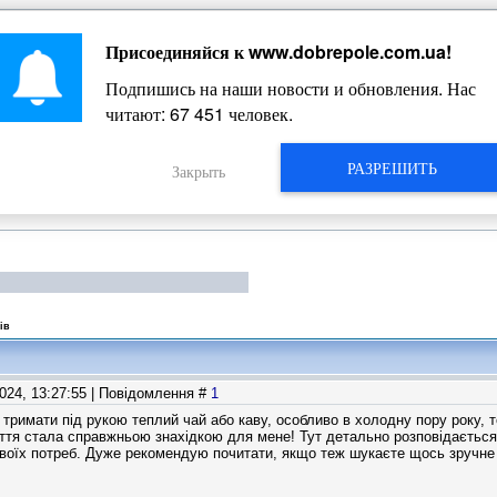
Присоединяйся к
www.dobrepole.com.ua
!
Жизнь Добропольского края
Подпишись на наши новости и обновления. Нас
читают:
67 451
человек.
РАЗРЕШИТЬ
Закрыть
ів
2024, 13:27:55 | Повідомлення #
1
тримати під рукою теплий чай або каву, особливо в холодну пору року, 
ття стала справжньою знахідкою для мене! Тут детально розповідається,
твоїх потреб. Дуже рекомендую почитати, якщо теж шукаєте щось зручне