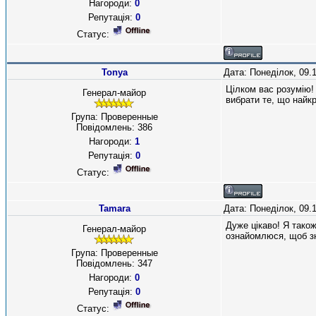
Нагороди:
0
Репутація:
0
Статус:
Tonya
Дата: Понеділок, 09.
Цілком вас розумію!
Генерал-майор
вибрати те, що найк
Група: Проверенные
Повідомлень:
386
Нагороди:
1
Репутація:
0
Статус:
Tamara
Дата: Понеділок, 09.
Дуже цікаво! Я також
Генерал-майор
ознайомлюся, щоб зн
Група: Проверенные
Повідомлень:
347
Нагороди:
0
Репутація:
0
Статус: