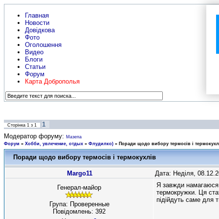
Главная
Новости
Довідкова
Фото
Оголошення
Видео
Блоги
Статьи
Форум
Карта Доброполья
1
Сторінка
1
з
1
Модератор форуму:
Мазепа
Форум
»
Хобби, увлечение, отдых
»
Флудилко)
»
Поради щодо вибору термосів і термокухл
Поради щодо вибору термосів і термокухлів
Margo11
Дата: Неділя, 08.12.
Я завжди намагаюся 
Генерал-майор
термокружки. Ця ста
підійдуть саме для 
Група: Проверенные
Повідомлень:
392