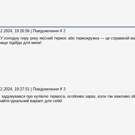
12.2024, 19:26:56 | Повідомлення #
2
 У холодну пору року якісний термос або термокружка — це справжній ма
раще підійде для мене!
12.2024, 19:27:51 | Повідомлення #
3
 задумувався про купівлю термоса, особливо зараз, коли так важливо збе
айти ідеальний варіант для себе!