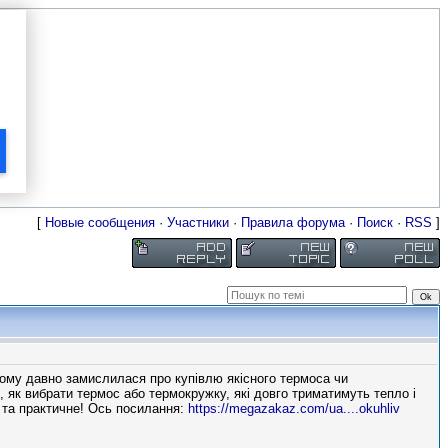
[
Новые сообщения
·
Участники
·
Правила форума
·
Поиск
·
RSS
]
тому давно замислилася про купівлю якісного термоса чи
 як вибрати термос або термокружку, які довго триматимуть тепло і
 та практичне! Ось посилання:
https://megazakaz.com/ua....okuhliv