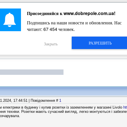
Присоединяйся к
www.dobrepole.com.ua
!
Жизнь Добропольского края
Подпишись на наши новости и обновления. Нас
читают:
67 454
человек.
РАЗРЕШИТЬ
Закрыть
11.2024, 17:44:51 | Повідомлення #
1
електрики в будинку і купив розетки із заземленням у магазині Livolo
ht
ння техніки. Розетки мають сучасний вигляд, легко монтуються і забезпе
розчарувала.