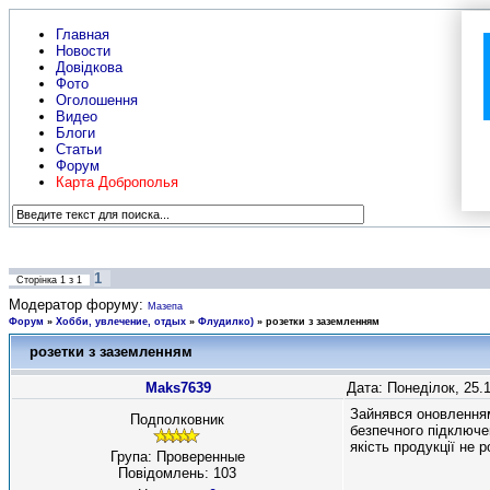
Главная
Новости
Довідкова
Фото
Оголошення
Видео
Блоги
Статьи
Форум
Карта Доброполья
1
Сторінка
1
з
1
Модератор форуму:
Мазепа
Форум
»
Хобби, увлечение, отдых
»
Флудилко)
»
розетки з заземленням
розетки з заземленням
Maks7639
Дата: Понеділок, 25.
Зайнявся оновленням 
Подполковник
безпечного підключе
якість продукції не 
Група: Проверенные
Повідомлень:
103