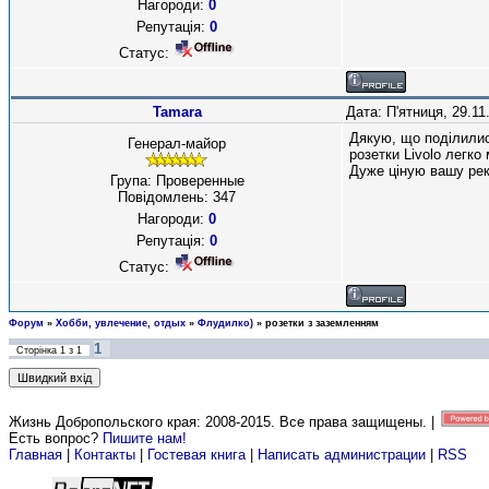
Нагороди:
0
Репутація:
0
Статус:
Tamara
Дата: П'ятниця, 29.11
Дякую, що поділилис
Генерал-майор
розетки Livolo легко
Дуже ціную вашу ре
Група: Проверенные
Повідомлень:
347
Нагороди:
0
Репутація:
0
Статус:
Форум
»
Хобби, увлечение, отдых
»
Флудилко)
»
розетки з заземленням
1
Сторінка
1
з
1
Жизнь Добропольского края: 2008-2015
. Все права защищены. |
Есть вопрос?
Пишите нам!
Главная
|
Контакты
|
Гостевая книга
|
Написать администрации
|
RSS