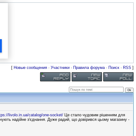
[
Новые сообщения
·
Участники
·
Правила форума
·
Поиск
·
RSS
]
tps://livolo.in.ua/catalog/one-socket/
Це стало чудовим рішенням для
чують надійне з'єднання. Дуже радий, що довірився цьому магазину -