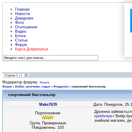
Главная
Новости
Довідкова
Фото
Оголошення
Видео
Блоги
Статьи
Форум
Карта Доброполья
1
Сторінка
1
з
1
Модератор форуму:
Мазепа
Форум
»
Хобби, увлечение, отдых
»
Флудилко)
»
спортивний бюстгальтер
спортивний бюстгальтер
Maks7639
Дата: Понеділок, 25.
Дружина займається 
Подполковник
sportivnye-/
Вибір був
знайшов магазин, де 
Група: Проверенные
Повідомлень:
103