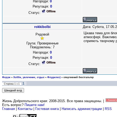
Нагороди:
0
Репутація:
0
Статус:
rokkibolbi
Дата: Субота, 17.05.
Цікава тема для бло
Рядовой
атмосфері. Важливо,
сприяють творчому р
Група: Проверенные
Повідомлень:
7
Нагороди:
0
Репутація:
0
Статус:
Форум
»
Хобби, увлечение, отдых
»
Флудилко)
»
спортивний бюстгальтер
1
Сторінка
1
з
1
Жизнь Добропольского края: 2008-2015
. Все права защищены. |
Есть вопрос?
Пишите нам!
Главная
|
Контакты
|
Гостевая книга
|
Написать администрации
|
RSS