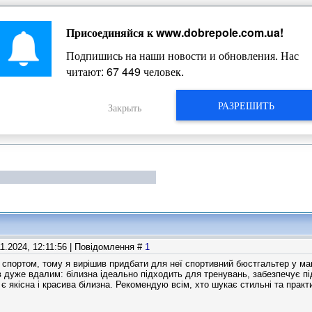
Присоединяйся к
www.dobrepole.com.ua
!
Жизнь Добропольского края
Подпишись на наши новости и обновления. Нас
читают:
67 449
человек.
РАЗРЕШИТЬ
Закрыть
11.2024, 12:11:56 | Повідомлення #
1
спортом, тому я вирішив придбати для неї спортивний бюстгальтер у маг
 дуже вдалим: білизна ідеально підходить для тренувань, забезпечує п
є якісна і красива білизна. Рекомендую всім, хто шукає стильні та практ