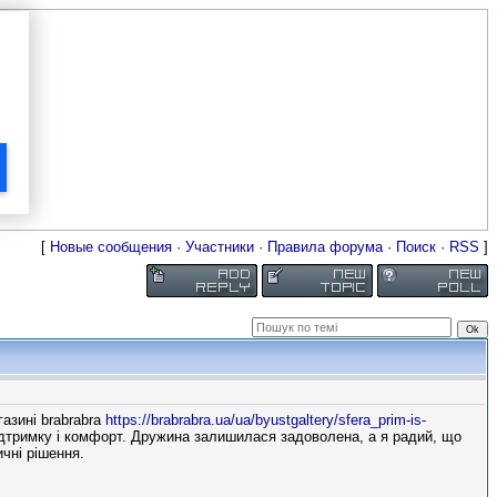
[
Новые сообщения
·
Участники
·
Правила форума
·
Поиск
·
RSS
]
азині brabrabra
https://brabrabra.ua/ua/byustgaltery/sfera_prim-is-
ідтримку і комфорт. Дружина залишилася задоволена, а я радий, що
ичні рішення.