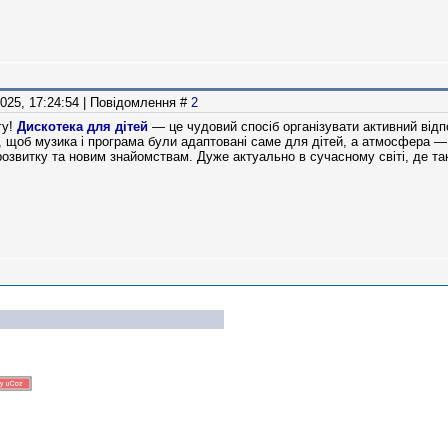
2025, 17:24:54 | Повідомлення #
2
гу!
Дискотека для дітей
— це чудовий спосіб організувати активний відп
 щоб музика і програма були адаптовані саме для дітей, а атмосфера —
озвитку та новим знайомствам. Дуже актуально в сучасному світі, де т