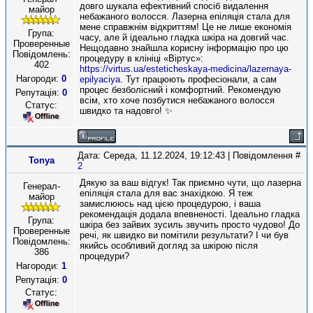
довго шукала ефективний спосіб видалення
майор
небажаного волосся. Лазерна епіляція стала для
мене справжнім відкриттям! Це не лише економія
Група:
часу, але й ідеально гладка шкіра на довгий час.
Проверенные
Нещодавно знайшла корисну інформацію про цю
Повідомлень:
процедуру в клініці «Віртус»:
402
https://virtus.ua/esteticheskaya-medicina/lazernaya-
Нагороди:
0
epilyaciya
. Тут працюють професіонали, а сам
процес безболісний і комфортний. Рекомендую
Репутація:
0
всім, хто хоче позбутися небажаного волосся
Статус:
швидко та надовго! ✨
Дата: Середа, 11.12.2024, 19:12:43 | Повідомлення #
Tonya
2
Дякую за ваш відгук! Так приємно чути, що лазерна
Генерал-
епіляція стала для вас знахідкою. Я теж
майор
замислююсь над цією процедурою, і ваша
рекомендація додала впевненості. Ідеально гладка
Група:
шкіра без зайвих зусиль звучить просто чудово! До
Проверенные
речі, як швидко ви помітили результати? І чи був
Повідомлень:
якийсь особливий догляд за шкірою після
386
процедури?
Нагороди:
1
Репутація:
0
Статус: