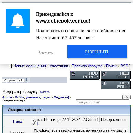
Главная
Присоединяйся к
Новости
Жизнь Добропольского края
Довідкова
www.dobrepole.com.ua
!
Фото
Оголошення
Подпишись на наши новости и обновления.
Видео
Блоги
Нас читают:
67 457
человек.
Статьи
Форум
Карта Доброполья
РАЗРЕШИТЬ
Закрыть
[
Новые сообщения
·
Участники
·
Правила форума
·
Поиск
·
RSS
]
1
Сторінка
1
з
1
Модератор форуму:
Мазепа
Форум
»
Хобби, увлечение, отдых
»
Флудилко)
»
Лазерна епіляція
Лазерна епіляція
Дата: П'ятниця, 22.11.2024, 20:35:58 | Повідомлення
Irena
#
1
Як жінка, яка завжди прагне доглядати за собою, я
Генерал-