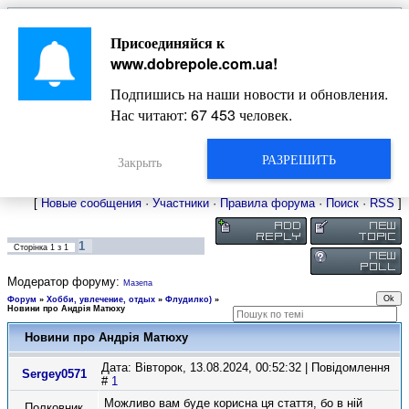
Главная
Присоединяйся к
Новости
Жизнь Добропольского края
Довідкова
www.dobrepole.com.ua
!
Фото
Оголошення
Подпишись на наши новости и обновления.
Видео
Блоги
Нас читают:
67 453
человек.
Статьи
Форум
Карта Доброполья
РАЗРЕШИТЬ
Закрыть
[
Новые сообщения
·
Участники
·
Правила форума
·
Поиск
·
RSS
]
1
Сторінка
1
з
1
Модератор форуму:
Мазепа
Форум
»
Хобби, увлечение, отдых
»
Флудилко)
»
Новини про Андрія Матюху
Новини про Андрія Матюху
Дата: Вівторок, 13.08.2024, 00:52:32 | Повідомлення
Sergey0571
#
1
Можливо вам буде корисна ця стаття, бо в ній
Полковник