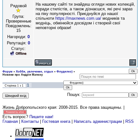
На нашому сайті ти знайдеш огляди нових колекцій,
Рядовой
поради стилістів, а також дізнаєшся, які речі зараз
на піку популярності. Приєднуйся до нашої
Група:
спільноти
https://maxnews.com.ua/
модників та
Проверенные
модніць, обмінюйся досвідом і створюй свої
Повідомлень:
неповторні образи!
15
Нагороди:
0
Репутація:
0
Статус:
Форум
»
Хобби, увлечение, отдых
»
Флудилко)
»
Новини про Андрія Матюху
1
Сторінка
1
з
1
Пошук:
Жизнь Добропольского края: 2008-2015
. Все права защищены. |
Есть вопрос?
Пишите нам!
Главная
|
Контакты
|
Гостевая книга
|
Написать администрации
|
RSS