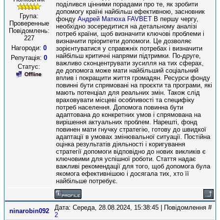
поділився цінними порадами про те, як зробити
допомогу країні найбільш ефективною, засновник
Група:
фонду
Андрей Матюха FAVBET
В першу чергу,
Проверенные
необхідно зосередитися на детальному аналізі
Повідомлень:
потреб країни, щоб визначити ключові проблеми і
227
визначити пріоритети допомоги. Це дозволяє
Нагороди:
0
зорієнтуватися у справжніх потребах і визначити
найбільш критичні напрями підтримки. По-друге,
Репутація:
0
важливо сконцентрувати зусилля на тих сферах,
Статус:
де допомога може мати найбільший соціальний
вплив і покращити життя громадян. Ресурси фонду
повинні бути спрямовані на проєкти та програми, які
мають потенціал для реальних змін. Також слід
враховувати місцеві особливості та специфіку
потреб населення. Допомога повинна бути
адаптована до конкретних умов і спрямована на
вирішення актуальних проблем. Нарешті, фонд
повинен мати гнучку стратегію, готову до швидкої
адаптації в умовах змінювальної ситуації. Постійна
оцінка результатів діяльності і коригування
стратегії допомоги відповідно до нових викликів є
ключовими для успішної роботи. Стаття надає
важливі рекомендації для того, щоб допомога була
якомога ефективнішою і досягала тих, хто її
найбільше потребує.
Дата: Середа, 28.08.2024, 15:38:45 | Повідомлення #
ninarobin092
2