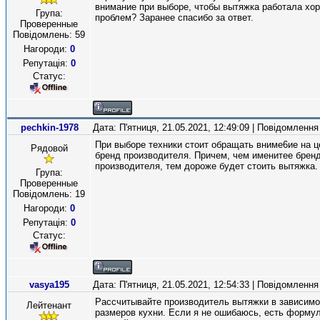
внимание при выборе, чтобы вытяжка работала хор
Група:
проблем? Заранее спасибо за ответ.
Проверенные
Повідомлень:
59
Нагороди:
0
Репутація:
0
Статус:
pechkin-1978
Дата: П'ятниця, 21.05.2021, 12:49:09 | Повідомленн
При выборе техники стоит обращать вниме6ие на ц
Рядовой
бренд производителя. Причем, чем именитее брен
производителя, тем дороже будет стоить вытяжка.
Група:
Проверенные
Повідомлень:
19
Нагороди:
0
Репутація:
0
Статус:
vasya195
Дата: П'ятниця, 21.05.2021, 12:54:33 | Повідомленн
Рассчитывайте производитель вытяжки в зависимо
Лейтенант
размеров кухни. Если я не ошибаюсь, есть формул