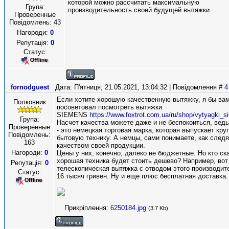
которой можно рассчитать максимальную
Група:
производительность своей будущей вытяжки.
Проверенные
Повідомлень:
43
Нагороди:
0
Репутація:
0
Статус:
fornodguest
Дата: П'ятниця, 21.05.2021, 13:04:32 | Повідомлення #
4
Если хотите хорошую качественную вытяжку, я бы ва
Полковник
посоветовал посмотреть вытяжки
SIEMENS
https://www.foxtrot.com.ua/ru/shop/vytyagki_
Група:
Насчет качества можете даже и не беспокоиться, ве
Проверенные
- это немецкая торговая марка, которая выпускает кр
Повідомлень:
бытовую технику. А немцы, сами понимаете, как следя
163
качеством своей продукции.
Нагороди:
0
Цены у них, конечно, далеко не бюджетные. Но кто ска
хорошая техника будет стоить дешево? Например, вот
Репутація:
0
телескопическая вытяжка с отводом этого производит
Статус:
16 тысяч гривен. Ну и еще плюс бесплатная доставка.
Прикріплення:
6250184.jpg
(3.7 Kb)