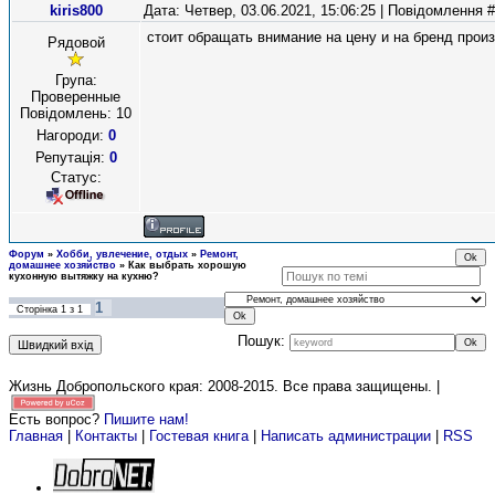
kiris800
Дата: Четвер, 03.06.2021, 15:06:25 | Повідомлення 
стоит обращать внимание на цену и на бренд прои
Рядовой
Група:
Проверенные
Повідомлень:
10
Нагороди:
0
Репутація:
0
Статус:
Форум
»
Хобби, увлечение, отдых
»
Ремонт,
домашнее хозяйство
»
Как выбрать хорошую
кухонную вытяжку на кухню?
1
Сторінка
1
з
1
Пошук:
Жизнь Добропольского края: 2008-2015
. Все права защищены. |
Есть вопрос?
Пишите нам!
Главная
|
Контакты
|
Гостевая книга
|
Написать администрации
|
RSS