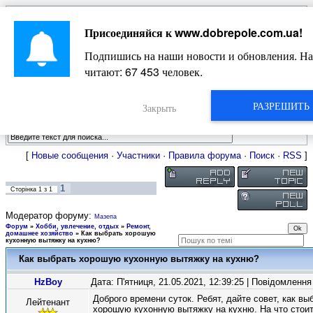
Главная
Присоединяйся к
www.dobrepole.com.ua
!
Новости
Жизнь Добропольского края
Довідкова
Подпишись на наши новости и обновления. На
Фото
Оголошення
читают:
67 453
человек.
Видео
Блоги
Статьи
РАЗРЕШИТЬ
Форум
Закрыть
Карта Доброполья
[
Новые сообщения
·
Участники
·
Правила форума
·
Поиск
·
RSS
]
1
Сторінка
1
з
1
Модератор форуму:
Мазепа
Форум
»
Хобби, увлечение, отдых
»
Ремонт,
домашнее хозяйство
»
Как выбрать хорошую
кухонную вытяжку на кухню?
Как выбрать хорошую кухонную вытяжку на кухню?
HzBoy
Дата: П'ятниця, 21.05.2021, 12:39:25 | Повідомленн
Доброго времени суток. Ребят, дайте совет, как вы
Лейтенант
хорошую кухонную вытяжку на кухню. На что стои