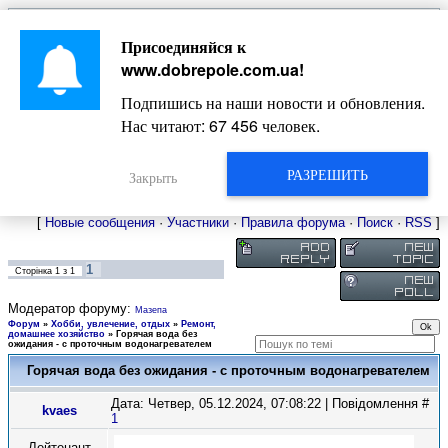
Главная
Присоединяйся к
Новости
Жизнь Добропольского края
Довідкова
www.dobrepole.com.ua
!
Фото
Оголошення
Подпишись на наши новости и обновления.
Видео
Блоги
Нас читают:
67 456
человек.
Статьи
Форум
Карта Доброполья
РАЗРЕШИТЬ
Закрыть
[
Новые сообщения
·
Участники
·
Правила форума
·
Поиск
·
RSS
]
1
Сторінка
1
з
1
Модератор форуму:
Мазепа
Форум
»
Хобби, увлечение, отдых
»
Ремонт,
домашнее хозяйство
»
Горячая вода без
ожидания - с проточным водонагревателем
Горячая вода без ожидания - с проточным водонагревателем
Дата: Четвер, 05.12.2024, 07:08:22 | Повідомлення #
kvaes
1
Лейтенант