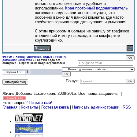
делает его экономичным и удобным в
использовании.
Кран проточный водонагреватель
нагревает воду за считанные секунды, что
особенно важно для ванной комнаты, где часто
требуется горячая вода для купания и умывания.
С этим прибором я больше не завишу от графиков
отключений и могу наслаждаться комфортом
круглогодично.
Форум
»
Хобби, увлечение, отдых
»
Ремонт,
домашнее хозяйство
»
Горячая вода без
ожидания - с проточным водонагревателем
1
Сторінка
1
з
1
Пошук:
Жизнь Добропольского края: 2008-2015
. Все права защищены. |
Есть вопрос?
Пишите нам!
Главная
|
Контакты
|
Гостевая книга
|
Написать администрации
|
RSS