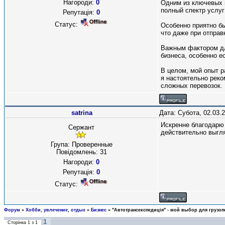
Нагороди:
0
Одним из ключевых м
полный спектр услуг
Репутація:
0
Статус:
Особенно приятно бы
что даже при отправ
Важным фактором дл
бизнеса, особенно е
В целом, мой опыт 
я настоятельно реко
сложных перевозок.
satrina
Дата: Субота, 02.03.
Искренне благодарю 
Сержант
действительно выгл
Група: Проверенные
Повідомлень:
31
Нагороди:
0
Репутація:
0
Статус:
Форум
»
Хобби, увлечение, отдых
»
Бизнес
»
"Автотрансекспедиція" - мой выбор для грузо
1
Сторінка
1
з
1