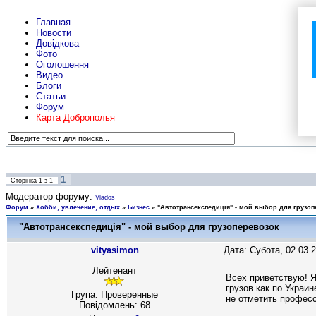
Главная
Новости
Довідкова
Фото
Оголошення
Видео
Блоги
Статьи
Форум
Карта Доброполья
1
Сторінка
1
з
1
Модератор форуму:
Vlados
Форум
»
Хобби, увлечение, отдых
»
Бизнес
»
"Автотрансекспедиція" - мой выбор для грузо
"Автотрансекспедиція" - мой выбор для грузоперевозок
vityasimon
Дата: Субота, 02.03.
Лейтенант
Всех приветствую! Я
грузов как по Украине
Група: Проверенные
не отметить профес
Повідомлень:
68