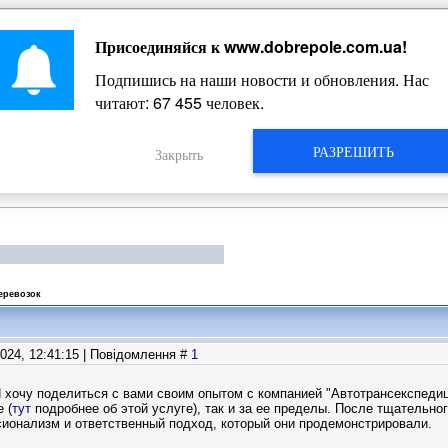
Присоединяйся к
www.dobrepole.com.ua
!
Жизнь Добропольского края
Подпишись на наши новости и обновления. Нас
читают:
67 455
человек.
РАЗРЕШИТЬ
Закрыть
перевозок
2024, 12:41:15 | Повідомлення #
1
 хочу поделиться с вами своим опытом с компанией "Автотрансекспедиц
 (
тут
подробнее об этой услуге), так и за ее пределы. После тщательног
сионализм и ответственный подход, который они продемонстрировали.