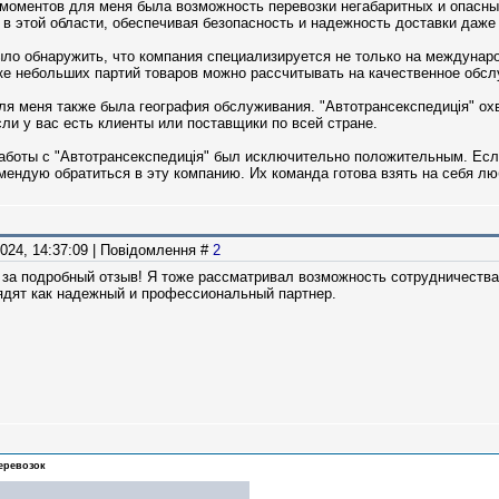
оментов для меня была возможность перевозки негабаритных и опасных
 в этой области, обеспечивая безопасность и надежность доставки даже
ло обнаружить, что компания специализируется не только на международ
ке небольших партий товаров можно рассчитывать на качественное обсл
я меня также была география обслуживания. "Автотрансекспедиція" охв
сли у вас есть клиенты или поставщики по всей стране.
работы с "Автотрансекспедиція" был исключительно положительным. Ес
мендую обратиться в эту компанию. Их команда готова взять на себя 
2024, 14:37:09 | Повідомлення #
2
за подробный отзыв! Я тоже рассматривал возможность сотрудничества 
ядят как надежный и профессиональный партнер.
перевозок