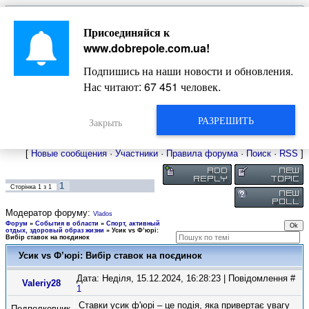
Главная
Присоединяйся к
Новости
Жизнь Добропольского края
Довідкова
www.dobrepole.com.ua
!
Фото
Оголошення
Подпишись на наши новости и обновления.
Видео
Блоги
Нас читают:
67 451
человек.
Статьи
Форум
Карта Доброполья
РАЗРЕШИТЬ
Закрыть
[
Новые сообщения
·
Участники
·
Правила форума
·
Поиск
·
RSS
]
1
Сторінка
1
з
1
Модератор форуму:
Vlados
Форум
»
События в области
»
Спорт, активный
отдых, здоровый образ жизни
»
Усик vs Ф’юрі:
Вибір ставок на поєдинок
Усик vs Ф’юрі: Вибір ставок на поєдинок
Дата: Неділя, 15.12.2024, 16:28:23 | Повідомлення #
Valeriy28
1
Ставки усик ф'юрі – це подія, яка привертає увагу
Подполковник