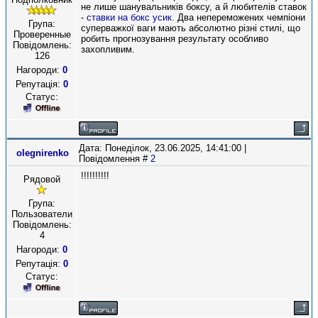
не лише шанувальників боксу, а й любителів ставок
-
ставки на бокс усик
. Два непереможених чемпіони
Група:
суперважкої ваги мають абсолютно різні стилі, що
Проверенные
робить прогнозування результату особливо
Повідомлень:
захопливим.
126
Нагороди:
0
Репутація:
0
Статус:
Дата: Понеділок, 23.06.2025, 14:41:00 |
olegnirenko
Повідомлення #
2
!!!!!!!!!!
Рядовой
Група:
Пользователи
Повідомлень:
4
Нагороди:
0
Репутація:
0
Статус: