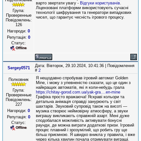
варто звертати увагу -
Відгуки користувачів
.
Ліцензовані платформи використовують сучасні
Група:
технології шифрування та генератори випадкових
Проверенные
чисел, що гарантує чесність ігрового процесу.
Повідомлень:
126
Нагороди:
0
Репутація:
0
Статус:
Дата: Вівторок, 29.10.2024, 10:41:36 | Повідомлення
Sergey0571
#
2
Я нещодавно спробував ігровий автомат Golden
Полковник
Mine, і можу з упевненістю сказати, що це один з
найкращих автоматів, які я коли-небудь грала
Група:
https://chitay-gorod.com.ua/yak-gra....en-mine
Проверенные
Графіка просто вражаюча! Яскраві кольори та
Повідомлень:
детальна анімація справді занурюють у світ
227
шахтарів. Звуковий супровід також на висоті —
Нагороди:
0
музика створює неймовірну атмосферу, а звуки
виграшу викликають справжній азарт. Мені дуже
Репутація:
0
сподобалася можливість активувати бонусні
Статус:
раунди, де можна виграти додаткові призи. Ігровий
процес плавний і зрозумілий, що робить гру ще
більш приємною. Я швидко вникла у правила, і вже
через кілька хвилин почала отримувати виграші.