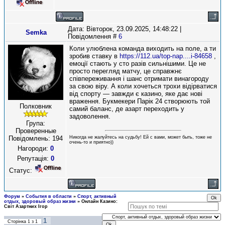
Дата: Вівторок, 23.09.2025, 14:48:22 |
Semka
Повідомлення #
6
Коли улюблена команда виходить на поле, а ти
зробив ставку в
https://112.ua/top-nap....i-84658
,
емоції стають у сто разів сильнішими. Це не
просто перегляд матчу, це справжнє
співпереживання і шанс отримати винагороду
за свою віру. А коли хочеться трохи відірватися
від спорту — завжди є казино, яке дає нові
враження. Букмекери Парік 24 створюють той
Полковник
самий баланс, де азарт переходить у
задоволення.
Група:
Проверенные
Никогда не жалуйтесь на судьбу! Ей с вами, может быть, тоже не
Повідомлень:
194
очень-то и приятно))
Нагороди:
0
Репутація:
0
Статус:
Форум
»
События в области
»
Спорт, активный
отдых, здоровый образ жизни
»
Онлайн Казино:
Світ Азартних Ігор
1
Сторінка
1
з
1