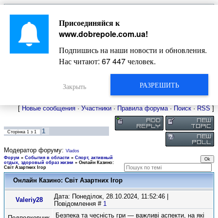
Главная
Присоединяйся к
Новости
Жизнь Добропольского края
Довідкова
www.dobrepole.com.ua
!
Фото
Оголошення
Подпишись на наши новости и обновления.
Видео
Блоги
Нас читают:
67 447
человек.
Статьи
Форум
Карта Доброполья
РАЗРЕШИТЬ
Закрыть
[
Новые сообщения
·
Участники
·
Правила форума
·
Поиск
·
RSS
]
1
Сторінка
1
з
1
Модератор форуму:
Vlados
Форум
»
События в области
»
Спорт, активный
отдых, здоровый образ жизни
»
Онлайн Казино:
Світ Азартних Ігор
Онлайн Казино: Світ Азартних Ігор
Дата: Понеділок, 28.10.2024, 11:52:46 |
Valeriy28
Повідомлення #
1
Безпека та чесність гри — важливі аспекти, на які
Подполковник