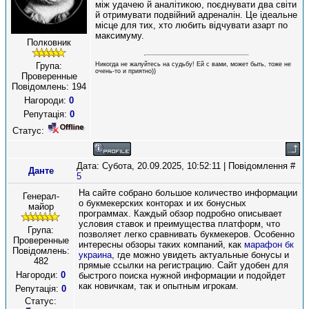
між удачею й аналітикою, поєднувати два світи
й отримувати подвійний адреналін. Це ідеальне
місце для тих, хто любить відчувати азарт по
максимуму.
Полковник
Никогда не жалуйтесь на судьбу! Ей с вами, может быть, тоже не
Група:
очень-то и приятно))
Проверенные
Повідомлень:
194
Нагороди:
0
Репутація:
0
Статус:
Дата: Субота, 20.09.2025, 10:52:11 | Повідомлення #
Данте
5
На сайте собрано большое количество информации
Генерал-
о букмекерских конторах и их бонусных
майор
программах. Каждый обзор подробно описывает
условия ставок и преимущества платформ, что
Група:
позволяет легко сравнивать букмекеров. Особенно
Проверенные
интересны обзоры таких компаний, как
марафон бк
Повідомлень:
украина
, где можно увидеть актуальные бонусы и
482
прямые ссылки на регистрацию. Сайт удобен для
Нагороди:
0
быстрого поиска нужной информации и подойдет
как новичкам, так и опытным игрокам.
Репутація:
0
Статус: