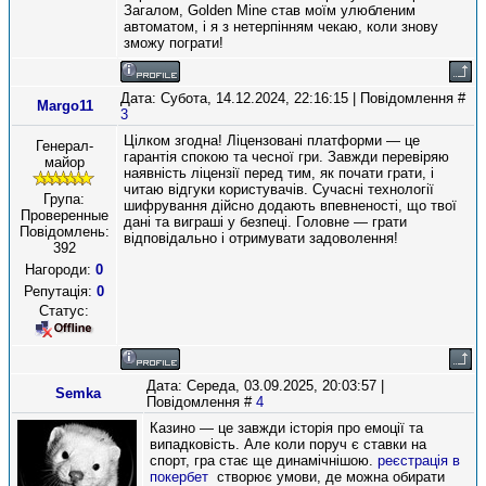
Загалом, Golden Mine став моїм улюбленим
автоматом, і я з нетерпінням чекаю, коли знову
зможу пограти!
Дата: Субота, 14.12.2024, 22:16:15 | Повідомлення #
Margo11
3
Цілком згодна! Ліцензовані платформи — це
Генерал-
гарантія спокою та чесної гри. Завжди перевіряю
майор
наявність ліцензії перед тим, як почати грати, і
читаю відгуки користувачів. Сучасні технології
Група:
шифрування дійсно додають впевненості, що твої
Проверенные
дані та виграші у безпеці. Головне — грати
Повідомлень:
відповідально і отримувати задоволення!
392
Нагороди:
0
Репутація:
0
Статус:
Дата: Середа, 03.09.2025, 20:03:57 |
Semka
Повідомлення #
4
Казино — це завжди історія про емоції та
випадковість. Але коли поруч є ставки на
спорт, гра стає ще динамічнішою.
реєстрація в
покербет
створює умови, де можна обирати