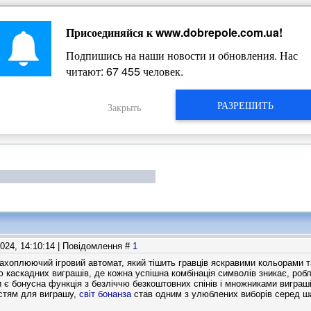
Присоединяйся к
www.dobrepole.com.ua
!
Жизнь Добропольского края
Подпишись на наши новости и обновления. Нас
читают:
67 455
человек.
РАЗРЕШИТЬ
Закрыть
2024, 14:10:14 | Повідомлення #
1
захоплюючий ігровий автомат, який тішить гравців яскравими кольорами
 каскадних виграшів, де кожна успішна комбінація символів зникає, роб
 є бонусна функція з безліччю безкоштовних спінів і множниками виграш
стям для виграшу,
світ бонанза
став одним з улюблених виборів серед шан