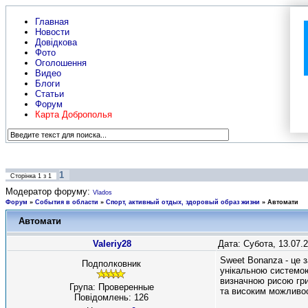
Главная
Новости
Довідкова
Фото
Оголошення
Видео
Блоги
Статьи
Форум
Карта Доброполья
1
Сторінка
1
з
1
Модератор форуму:
Vlados
Форум
»
События в области
»
Спорт, активный отдых, здоровый образ жизни
»
Автомати
Автомати
Valeriy28
Дата: Субота, 13.07.
Sweet Bonanza - це 
Подполковник
унікальною системою
визначною рисою гри
Група: Проверенные
та високим можливо
Повідомлень:
126