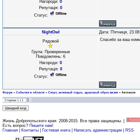
Нагороди:
0
Репутація:
0
Статус:
NightOwl
Дата: П'ятниця, 23.0
Спасибо за ваш комм
Рядовой
Група: Проверенные
Повідомлень:
6
Нагороди:
0
Репутація:
0
Статус:
Форум
»
События в области
»
Спорт, активный отдых, здоровый образ жизни
»
Автомати
1
Сторінка
1
з
1
Жизнь Добропольского края: 2008-2015
. Все права защищены. |
Есть вопрос?
Пишите нам!
Главная
|
Контакты
|
Гостевая книга
|
Написать администрации
|
RSS