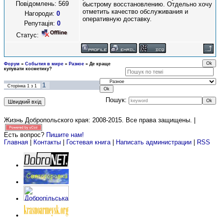
Повідомлень:
569
быстрому восстановлению. Отдельно хочу
отметить качество обслуживания и
Нагороди:
0
оперативную доставку.
Репутація:
0
Статус:
Форум
»
События в мире
»
Разное
»
Де краще
купувати косметику?
1
Сторінка
1
з
1
Пошук:
Жизнь Добропольского края: 2008-2015
. Все права защищены. |
Есть вопрос?
Пишите нам!
Главная
|
Контакты
|
Гостевая книга
|
Написать администрации
|
RSS