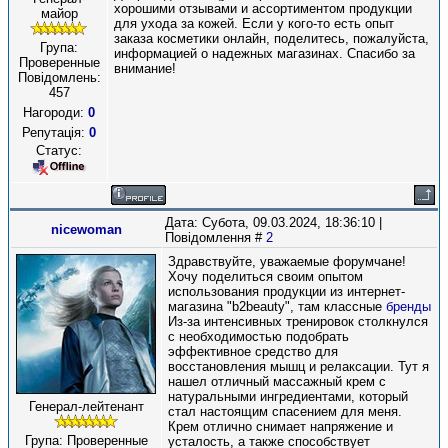
хорошими отзывами и ассортиментом продукции
майор
для ухода за кожей. Если у кого-то есть опыт
заказа косметики онлайн, поделитесь, пожалуйста,
Група:
информацией о надежных магазинах. Спасибо за
Проверенные
внимание!
Повідомлень:
457
Нагороди:
0
Репутація:
0
Статус:
Дата: Субота, 09.03.2024, 18:36:10 |
nicewoman
Повідомлення #
2
Здравствуйте, уважаемые форумчане!
Хочу поделиться своим опытом
использования продукции из интернет-
магазина "b2beauty", там классные
бренды
Из-за интенсивных тренировок столкнулся
с необходимостью подобрать
эффективное средство для
восстановления мышц и релаксации. Тут я
нашел отличный массажный крем с
натуральными ингредиентами, который
Генерал-лейтенант
стал настоящим спасением для меня.
Крем отлично снимает напряжение и
Група: Проверенные
усталость, а также способствует