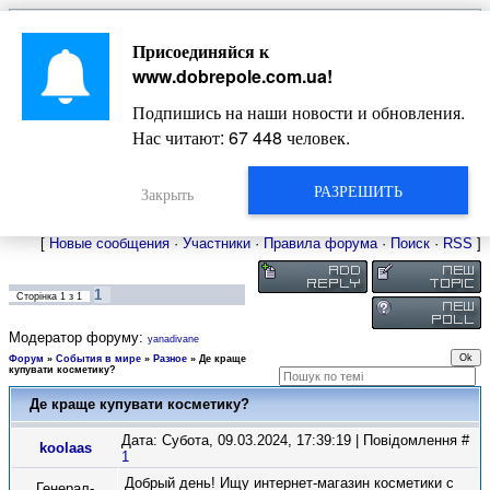
Главная
Присоединяйся к
Новости
Жизнь Добропольского края
Довідкова
www.dobrepole.com.ua
!
Фото
Оголошення
Подпишись на наши новости и обновления.
Видео
Блоги
Нас читают:
67 448
человек.
Статьи
Форум
Карта Доброполья
РАЗРЕШИТЬ
Закрыть
[
Новые сообщения
·
Участники
·
Правила форума
·
Поиск
·
RSS
]
1
Сторінка
1
з
1
Модератор форуму:
yanadivane
Форум
»
События в мире
»
Разное
»
Де краще
купувати косметику?
Де краще купувати косметику?
Дата: Субота, 09.03.2024, 17:39:19 | Повідомлення #
koolaas
1
Добрый день! Ищу интернет-магазин косметики с
Генерал-