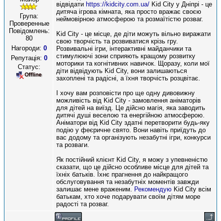
відвідати
https://kidcity.com.ua/
Kid City у Дніпрі - це
дитяча ігрова кімната, яка просто вражає своєю
Група:
неймовірною атмосферою та розмаїтістю розваг.
Проверенные
Повідомлень:
Kid City - це місце, де діти можуть вільно виражати
80
свою творчість та розвиватися крізь гру.
Нагороди:
0
Розвивальні ігри, інтерактивні майданчики та
стимулюючі зони сприяють кращому розвитку
Репутація:
0
моторики та когнітивних навичок. Щоразу, коли мої
Статус:
діти відвідують Kid City, вони залишаються
захоплені та радісні, а їхня творчість розцвітає.
І хочу вам розповісти про ще одну дивовижну
можливість від Kid City - замовлення аніматорів
для дітей на виїзд. Це дійсно магія, яка заводить
дитячі душі веселою та енергійною атмосферою.
Аніматори від Kid City здатні перетворити будь-яку
подію у феєричне свято. Вони навіть приїдуть до
вас додому та організують незабутні ігри, конкурси
та розваги.
Як постійний клієнт Kid City, я можу з упевненістю
сказати, що це дійсно особливе місце для дітей та
їхніх батьків. Їхнє прагнення до найкращого
обслуговування та незабутніх моментів завжди
залишає мене враженим.
Рекомендую
Kid City всім
батькам, хто хоче подарувати своїм дітям море
радості та розваг.