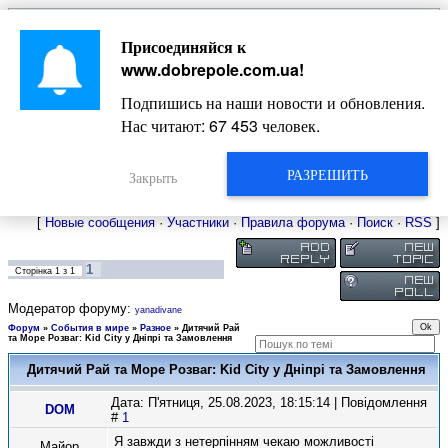
Главная
Присоединяйся к
Новости
Жизнь Добропольского края
Довідкова
www.dobrepole.com.ua
!
Фото
Оголошення
Подпишись на наши новости и обновления.
Видео
Блоги
Нас читают:
67 453
человек.
Статьи
Форум
Карта Доброполья
РАЗРЕШИТЬ
Закрыть
[
Новые сообщения
·
Участники
·
Правила форума
·
Поиск
·
RSS
]
1
Сторінка
1
з
1
Модератор форуму:
yanadivane
Форум
»
События в мире
»
Разное
»
Дитячий Рай
та Море Розваг: Kid City у Дніпрі та Замовлення
Дитячий Рай та Море Розваг: Kid City у Дніпрі та Замовлення
Дата: П'ятниця, 25.08.2023, 18:15:14 | Повідомлення
DOM
#
1
Я завжди з нетерпінням чекаю можливості
Майор