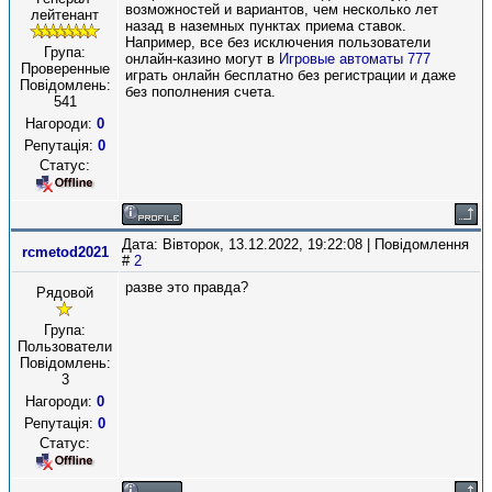
возможностей и вариантов, чем несколько лет
лейтенант
назад в наземных пунктах приема ставок.
Например, все без исключения пользователи
Група:
онлайн-казино могут в
Игровые автоматы 777
Проверенные
играть онлайн бесплатно без регистрации и даже
Повідомлень:
без пополнения счета.
541
Нагороди:
0
Репутація:
0
Статус:
Дата: Вівторок, 13.12.2022, 19:22:08 | Повідомлення
rcmetod2021
#
2
разве это правда?
Рядовой
Група:
Пользователи
Повідомлень:
3
Нагороди:
0
Репутація:
0
Статус: