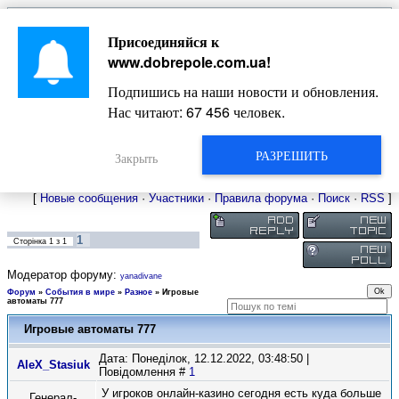
Главная
Присоединяйся к
Новости
Жизнь Добропольского края
Довідкова
www.dobrepole.com.ua
!
Фото
Оголошення
Подпишись на наши новости и обновления.
Видео
Блоги
Нас читают:
67 456
человек.
Статьи
Форум
Карта Доброполья
РАЗРЕШИТЬ
Закрыть
[
Новые сообщения
·
Участники
·
Правила форума
·
Поиск
·
RSS
]
1
Сторінка
1
з
1
Модератор форуму:
yanadivane
Форум
»
События в мире
»
Разное
»
Игровые
автоматы 777
Игровые автоматы 777
Дата: Понеділок, 12.12.2022, 03:48:50 |
AleX_Stasiuk
Повідомлення #
1
У игроков онлайн-казино сегодня есть куда больше
Генерал-