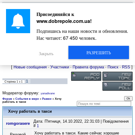
Главная
Присоединяйся к
Новости
Жизнь Добропольского края
Довідкова
www.dobrepole.com.ua
!
Фото
Оголошення
Подпишись на наши новости и обновления.
Видео
Блоги
Нас читают:
67 458
человек.
Статьи
Форум
Карта Доброполья
РАЗРЕШИТЬ
Закрыть
[
Новые сообщения
·
Участники
·
Правила форума
·
Поиск
·
RSS
]
1
Сторінка
1
з
1
Модератор форуму:
yanadivane
Форум
»
События в мире
»
Разное
»
Хочу
работать в такси
Хочу работать в такси
Дата: П'ятниця, 14.10.2022, 22:31:03 | Повідомлення
romgorasere
#
1
Хочу работать в такси. Какие сейчас хорошие
Рядовой