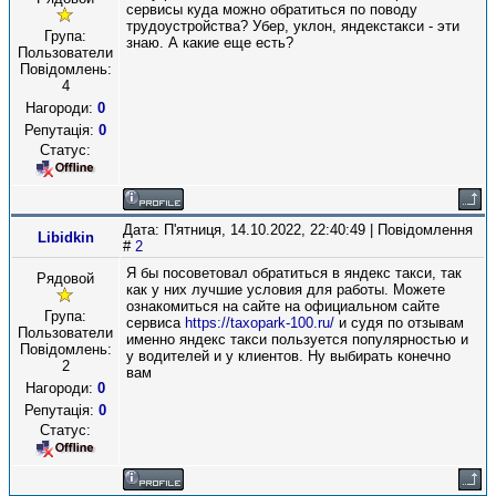
сервисы куда можно обратиться по поводу
трудоустройства? Убер, уклон, яндекстакси - эти
Група:
знаю. А какие еще есть?
Пользователи
Повідомлень:
4
Нагороди:
0
Репутація:
0
Статус:
Дата: П'ятниця, 14.10.2022, 22:40:49 | Повідомлення
Libidkin
#
2
Я бы посоветовал обратиться в яндекс такси, так
Рядовой
как у них лучшие условия для работы. Можете
ознакомиться на сайте на официальном сайте
Група:
сервиса
https://taxopark-100.ru/
и судя по отзывам
Пользователи
именно яндекс такси пользуется популярностью и
Повідомлень:
у водителей и у клиентов. Ну выбирать конечно
2
вам
Нагороди:
0
Репутація:
0
Статус: