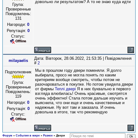
довольно ли результатом? А то не знаю куда идти
Група:
Проверенные
Повідомлень:
131
Нагороди:
0
Репутація:
0
Статус:
Дата: Вівторок, 28.06.2022, 21:53:35 | Повідомлення
milayaelis
#
2
Мы в прошлом году двери поменяли. Я долго
Подполковник
выбирала, просо не могла понять по каким
критериям вообще смотреть, чтобы потом не
Група:
разочароваться в покупке. Но потом увидела двери
Проверенные
от фирмы
Теплі двері
Я в них буквально в первого
Повідомлень:
взгляда влюбилась! Очень красивые, смотрятся
119
очень эффектно! Стала потом дальше изучать и
Нагороди:
0
выяснила, что они еще и очень качественные и
надежные. Ну вот там и заказала. И очень
Репутація:
0
довольна в итоге, так что рекомендую
Статус:
Форум
»
События в мире
»
Разное
»
Двери