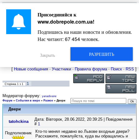
Главная
Присоединяйся к
Новости
Жизнь Добропольского края
Довідкова
www.dobrepole.com.ua
!
Фото
Оголошення
Подпишись на наши новости и обновления.
Видео
Блоги
Нас читают:
67 454
человек.
Статьи
Форум
Карта Доброполья
РАЗРЕШИТЬ
Закрыть
[
Новые сообщения
·
Участники
·
Правила форума
·
Поиск
·
RSS
]
1
Сторінка
1
з
1
Модератор форуму:
yanadivane
Форум
»
События в мире
»
Разное
»
Двери
Двери
Дата: Вівторок, 28.06.2022, 20:39:25 | Повідомлення
tatohckina
#
1
Кто-то менял недавно во Львове входные двери?
Подполковник
Расскажите, пожалуйста, куда вы обращались и