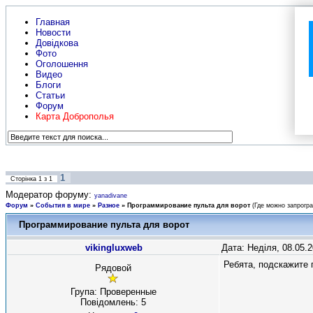
Главная
Новости
Довідкова
Фото
Оголошення
Видео
Блоги
Статьи
Форум
Карта Доброполья
1
Сторінка
1
з
1
Модератор форуму:
yanadivane
Форум
»
События в мире
»
Разное
»
Программирование пульта для ворот
(Где можно запрогр
Программирование пульта для ворот
vikingluxweb
Дата: Неділя, 08.05.
Ребята, подскажите 
Рядовой
Група: Проверенные
Повідомлень:
5