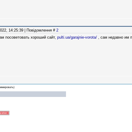
2022, 14:25:39 | Повідомлення #
2
ам посоветовать хороший сайт,
pulti.ua/garajnie-vorota/
, сам недавно им п
аммировать)