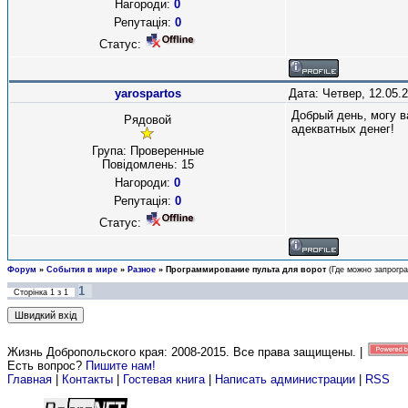
Нагороди:
0
Репутація:
0
Статус:
yarospartos
Дата: Четвер, 12.05.
Добрый день, могу в
Рядовой
адекватных денег!
Група: Проверенные
Повідомлень:
15
Нагороди:
0
Репутація:
0
Статус:
Форум
»
События в мире
»
Разное
»
Программирование пульта для ворот
(Где можно запрогр
1
Сторінка
1
з
1
Жизнь Добропольского края: 2008-2015
. Все права защищены. |
Есть вопрос?
Пишите нам!
Главная
|
Контакты
|
Гостевая книга
|
Написать администрации
|
RSS