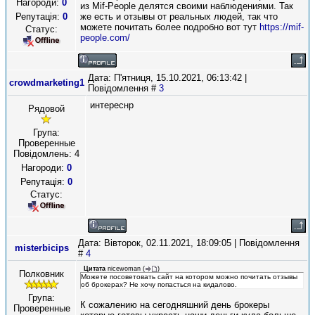
Нагороди:
0
из Mif-People делятся своими наблюдениями. Так
Репутація:
0
же есть и отзывы от реальных людей, так что
можете почитать более подробно вот тут
https://mif-
Статус:
people.com/
Дата: П'ятниця, 15.10.2021, 06:13:42 |
crowdmarketing1
Повідомлення #
3
интереснр
Рядовой
Група:
Проверенные
Повідомлень:
4
Нагороди:
0
Репутація:
0
Статус:
Дата: Вівторок, 02.11.2021, 18:09:05 | Повідомлення
misterbicips
#
4
Цитата
nicewoman
(
)
Полковник
Можете посоветовать сайт на котором можно почитать отзывы
об брокерах? Не хочу попасться на кидалово.
Група:
К сожалению на сегодняшний день брокеры
Проверенные