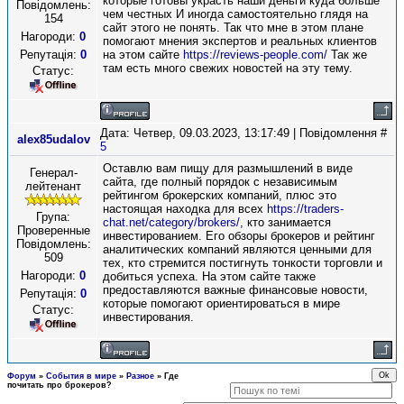
которые готовы украсть наши деньги куда больше
Повідомлень:
чем честных И иногда самостоятельно глядя на
154
сайт этого не понять. Так что мне в этом плане
Нагороди:
0
помогают мнения экспертов и реальных клиентов
Репутація:
0
на этом сайте
https://reviews-people.com/
Так же
там есть много свежих новостей на эту тему.
Статус:
Дата: Четвер, 09.03.2023, 13:17:49 | Повідомлення #
alex85udalov
5
Оставлю вам пищу для размышлений в виде
Генерал-
сайта, где полный порядок с независимым
лейтенант
рейтингом брокерских компаний, плюс это
настоящая находка для всех
https://traders-
Група:
chat.net/category/brokers/
, кто занимается
Проверенные
инвестированием. Его обзоры брокеров и рейтинг
Повідомлень:
аналитических компаний являются ценными для
509
тех, кто стремится постигнуть тонкости торговли и
Нагороди:
0
добиться успеха. На этом сайте также
предоставляются важные финансовые новости,
Репутація:
0
которые помогают ориентироваться в мире
Статус:
инвестирования.
Форум
»
События в мире
»
Разное
»
Где
почитать про брокеров?