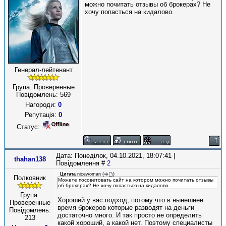
можно почитать отзывы об брокерах? Не
хочу попасться на кидалово.
Генерал-лейтенант
Група: Проверенные
Повідомлень:
569
Нагороди:
0
Репутація:
0
Статус:
Дата: Понеділок, 04.10.2021, 18:07:41 |
thahan138
Повідомлення #
2
Цитата
nicewoman
(
)
Полковник
Можете посоветовать сайт на котором можно почитать отзывы
об брокерах? Не хочу попасться на кидалово.
Група:
Хороший у вас подход, потому что в нынешнее
Проверенные
время брокеров которые разводят на деньги
Повідомлень:
достаточно много. И так просто не определить
213
какой хороший, а какой нет. Поэтому специалисты