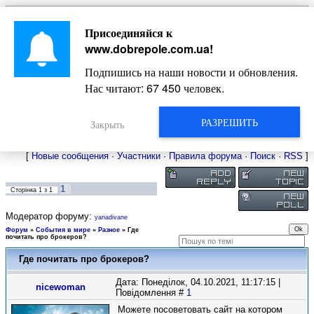
Главная
Присоединяйся к
Новости
Жизнь Добропольского края
Довідкова
www.dobrepole.com.ua
!
Фото
Оголошення
Подпишись на наши новости и обновления.
Видео
Блоги
Нас читают:
67 450
человек.
Статьи
Форум
Карта Доброполья
РАЗРЕШИТЬ
Закрыть
[
Новые сообщения
·
Участники
·
Правила форума
·
Поиск
·
RSS
]
1
Сторінка
1
з
1
Модератор форуму:
yanadivane
Форум
»
События в мире
»
Разное
»
Где
почитать про брокеров?
Где почитать про брокеров?
Дата: Понеділок, 04.10.2021, 11:17:15 |
nicewoman
Повідомлення #
1
Можете посоветовать сайт на котором