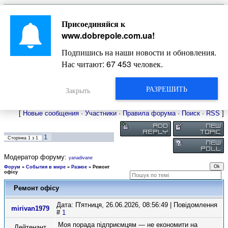
Главная
Присоединяйся к
Новости
Жизнь Добропольского края
Довідкова
www.dobrepole.com.ua
!
Фото
Оголошення
Подпишись на наши новости и обновления.
Видео
Блоги
Нас читают:
67 453
человек.
Статьи
Форум
Карта Доброполья
РАЗРЕШИТЬ
Закрыть
[
Новые сообщения
·
Участники
·
Правила форума
·
Поиск
·
RSS
]
1
Сторінка
1
з
1
Модератор форуму:
yanadivane
Форум
»
События в мире
»
Разное
»
Ремонт
офісу
Ремонт офісу
Дата: П'ятниця, 26.06.2026, 08:56:49 | Повідомлення
mirivan1979
#
1
Моя порада підприємцям — не економити на
Лейтенант