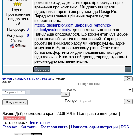
ремонті офісу, адже саме простір формує перше
враження про компанію. Ми довго вибирали
Група:
підрядника і врешті звернулися до DesignProf.
Проверенные
Перед ухваленням рішення переглянули
Повідомлень:
інформацію на
79
https://designprof.com.ua/poslugi/remontno-
Нагороди:
0
ozdoblyuvalni-roboty/
де все детально описано.
Найбільше сподобалося, що кожен етап був добре
Репутація:
0
організований і логічно спланований. У процесі
Статус:
роботи не виникало хаосу чи непорозумінь, адже
комунікація була на високому рівні. Офіс став
більш комфортним як для працівників, так і для
відвідувачів. Вважаю цей досвід справді вдалим і
рекомендую компанію іншим.
Форум
»
События в мире
»
Разное
»
Ремонт
офісу
1
Сторінка
1
з
1
Пошук:
Жизнь Добропольского края: 2008-2015
. Все права защищены. |
Есть вопрос?
Пишите нам!
Главная
|
Контакты
|
Гостевая книга
|
Написать администрации
|
RSS