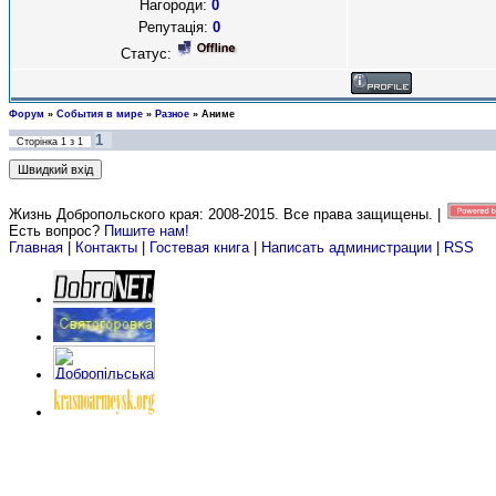
Нагороди:
0
Репутація:
0
Статус:
Форум
»
События в мире
»
Разное
»
Аниме
1
Сторінка
1
з
1
Жизнь Добропольского края: 2008-2015
. Все права защищены. |
Есть вопрос?
Пишите нам!
Главная
|
Контакты
|
Гостевая книга
|
Написать администрации
|
RSS