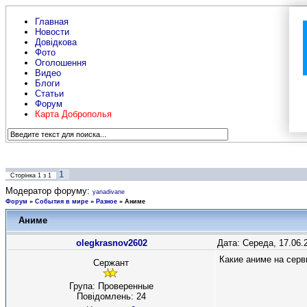
Главная
Новости
Довідкова
Фото
Оголошення
Видео
Блоги
Статьи
Форум
Карта Доброполья
1
Сторінка
1
з
1
Модератор форуму:
yanadivane
Форум
»
События в мире
»
Разное
»
Аниме
Аниме
olegkrasnov2602
Дата: Середа, 17.06.
Какие аниме на серв
Сержант
Група: Проверенные
Повідомлень:
24