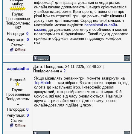
інформації для гравців: детальні огляди різних
майор
онлайн казино допомагають швидко орієнтуватися
у виборі платформи. Крім цього, є пояснення про
Група:
різні ігри та стратегії гри, що робить сайт цікавим і
Проверенные
доступним для новачків. Серед великої кількості
Повідомлень:
матеріалів можна виділити
перевірені онлайн-
482
казино
, де детально розглянуті особливості кожної
Нагороди:
0
платформи та її функціонал. Такий підхід дозволяє
приймати обдумані рішення і підвищує комфорт
Репутація:
0
гри.
Статус:
Дата: Понеділок, 24.11.2025, 22:48:32 |
aapotapdlta
Повідомлення #
2
Якщо цікавлять онлайн-ігри, можете зазирнути на
Рядовой
TopMatch
— там зібрано багато різних варіантів, від
слотів до настільних ігор. Інтерфейс доволі
Група:
зрозумілий, тож розібратися можна швидко. Є й
Проверенные
бонуси, які час від часу оновлюються. Навігація
Повідомлень:
зручна, ігри знайти легко. Для невимушеного
1
онлайн-дозвілля підійде цілком.
Нагороди:
0
Репутація:
0
Статус: