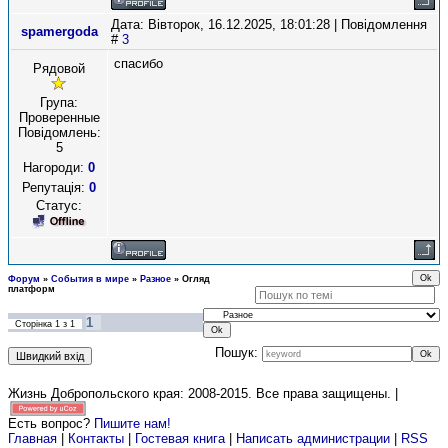
Дата: Вівторок, 16.12.2025, 18:01:28 | Повідомлення
spamergoda
#
3
спасибо
Рядовой
Група:
Проверенные
Повідомлень:
5
Нагороди:
0
Репутація:
0
Статус:
Форум
»
События в мире
»
Разное
»
Огляд
платформ
1
Сторінка
1
з
1
Пошук:
Жизнь Добропольского края: 2008-2015
. Все права защищены. |
Есть вопрос?
Пишите нам!
Главная
|
Контакты
|
Гостевая книга
|
Написать администрации
|
RSS