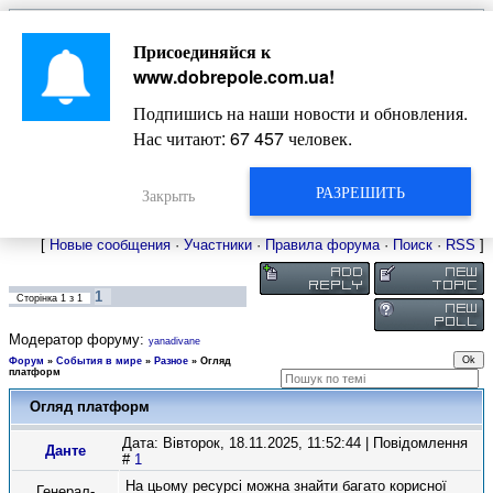
Главная
Присоединяйся к
Новости
Жизнь Добропольского края
Довідкова
www.dobrepole.com.ua
!
Фото
Оголошення
Подпишись на наши новости и обновления.
Видео
Блоги
Нас читают:
67 457
человек.
Статьи
Форум
Карта Доброполья
РАЗРЕШИТЬ
Закрыть
[
Новые сообщения
·
Участники
·
Правила форума
·
Поиск
·
RSS
]
1
Сторінка
1
з
1
Модератор форуму:
yanadivane
Форум
»
События в мире
»
Разное
»
Огляд
платформ
Огляд платформ
Дата: Вівторок, 18.11.2025, 11:52:44 | Повідомлення
Данте
#
1
На цьому ресурсі можна знайти багато корисної
Генерал-