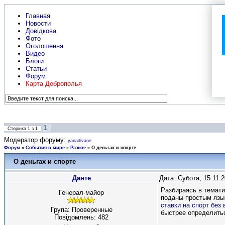
Главная
Новости
Довідкова
Фото
Оголошення
Видео
Блоги
Статьи
Форум
Карта Доброполья
1
Сторінка
1
з
1
Модератор форуму:
yanadivane
Форум
»
События в мире
»
Разное
»
О деньгах и спорте
О деньгах и спорте
Данте
Дата: Субота, 15.11.
Разбираясь в темати
Генерал-майор
поданы простым язык
ставки на спорт без
Група: Проверенные
быстрее определить
Повідомлень:
482