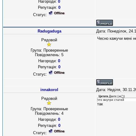
Нагороди:
0
Репутація:
0
Статус:
Radugaduga
Дата: Понеділок, 24.
Чесно кажучи мені н
Рядовой
Група: Проверенные
Повідомлень:
5
Нагороди:
0
Репутація:
0
Статус:
innakorol
Дата: Неділя, 30.11.
Цитата
Данте
(
)
Рядовой
что внутри статей
так
Група: Проверенные
Повідомлень:
4
Нагороди:
0
Репутація:
0
Статус: