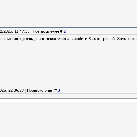
11.2025, 11:47:33 | Повідомлення #
2
е віриться що завдяки ставках можна заробити багато грошей. Хоча кожно
2025, 22:36:38 | Повідомлення #
3