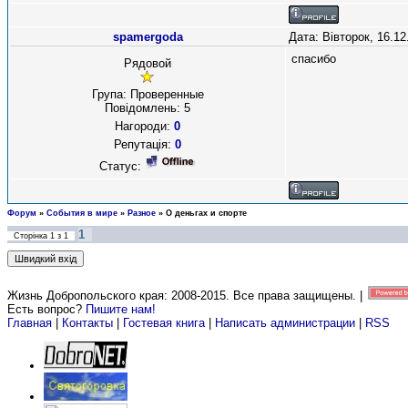
spamergoda
Дата: Вівторок, 16.1
спасибо
Рядовой
Група: Проверенные
Повідомлень:
5
Нагороди:
0
Репутація:
0
Статус:
Форум
»
События в мире
»
Разное
»
О деньгах и спорте
1
Сторінка
1
з
1
Жизнь Добропольского края: 2008-2015
. Все права защищены. |
Есть вопрос?
Пишите нам!
Главная
|
Контакты
|
Гостевая книга
|
Написать администрации
|
RSS