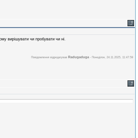
му вирішувати чи пробувати чи ні.
Radugaduga
Повідомлення відредагував
-
Понеділок, 24.11.2025, 11:47:59