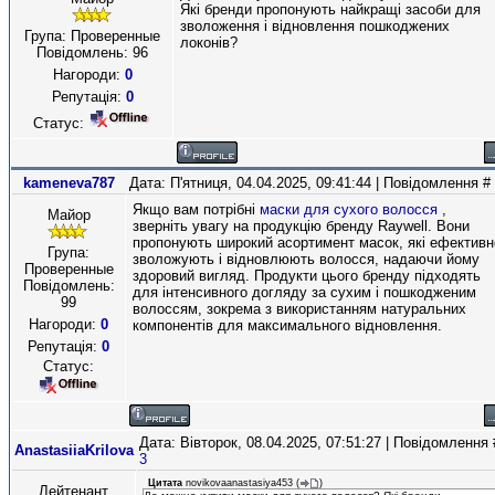
Які бренди пропонують найкращі засоби для
зволоження і відновлення пошкоджених
Група: Проверенные
локонів?
Повідомлень:
96
Нагороди:
0
Репутація:
0
Статус:
kameneva787
Дата: П'ятниця, 04.04.2025, 09:41:44 | Повідомлення #
Якщо вам потрібні
маски для сухого волосся
,
Майор
зверніть увагу на продукцію бренду Raywell. Вони
пропонують широкий асортимент масок, які ефективн
Група:
зволожують і відновлюють волосся, надаючи йому
Проверенные
здоровий вигляд. Продукти цього бренду підходять
Повідомлень:
для інтенсивного догляду за сухим і пошкодженим
99
волоссям, зокрема з використанням натуральних
Нагороди:
0
компонентів для максимального відновлення.
Репутація:
0
Статус:
Дата: Вівторок, 08.04.2025, 07:51:27 | Повідомлення 
AnastasiiaKrilova
3
Цитата
novikovaanastasiya453
(
)
Лейтенант