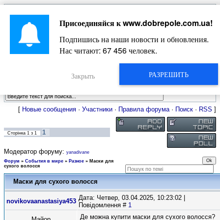
Главная
Присоединяйся к
www.dobrepole.com.ua
!
Новости
Жизнь Добропольского края
Довідкова
Подпишись на наши новости и обновления.
Фото
Оголошення
Нас читают:
67 456
человек.
Видео
Блоги
Статьи
РАЗРЕШИТЬ
Форум
Закрыть
Карта Доброполья
[
Новые сообщения
·
Участники
·
Правила форума
·
Поиск
·
RSS
]
1
Сторінка
1
з
1
Модератор форуму:
yanadivane
Форум
»
События в мире
»
Разное
»
Маски для
сухого волосся
Маски для сухого волосся
Дата: Четвер, 03.04.2025, 10:23:02 |
novikovaanastasiya453
Повідомлення #
1
Де можна купити маски для сухого волосся?
Майор