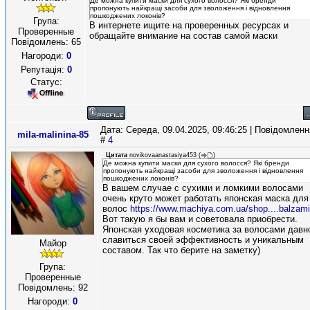
Де можна купити маски для сухого волосся? Які бренди
пропонують найкращі засоби для зволоження і відновлення
пошкоджених локонів?
Група:
В интернете ищите на проверенных ресурсах и
Проверенные
обращайте внимание на состав самой маски
Повідомлень:
65
Нагороди:
0
Репутація:
0
Статус:
Дата: Середа, 09.04.2025, 09:46:25 | Повідомленн
mila-malinina-85
#
4
Цитата
novikovaanastasiya453
(
)
Де можна купити маски для сухого волосся? Які бренди
пропонують найкращі засоби для зволоження і відновлення
пошкоджених локонів?
В вашем случае с сухими и ломкими волосами
очень круто может работать японская маска для
волос
https://www.machiya.com.ua/shop....balzami
Вот такую я бы вам и советовала приобрести.
Японская уходовая косметика за волосами давн
славиться своей эффективность и уникальным
Майор
составом. Так что берите на заметку)
Група:
Проверенные
Повідомлень:
92
Нагороди:
0