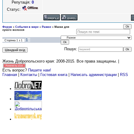
Репутація:
0
Статус:
Форум
»
События в мире
»
Разное
»
Маски для
сухого волосся
1
Сторінка
1
з
1
Пошук:
Жизнь Добропольского края: 2008-2015
. Все права защищены. |
Есть вопрос?
Пишите нам!
Главная
|
Контакты
|
Гостевая книга
|
Написать администрации
|
RSS