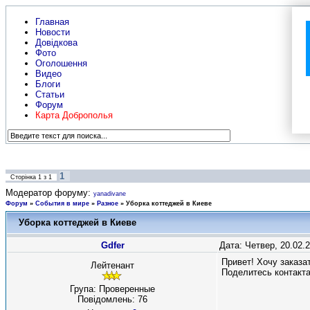
Главная
Новости
Довідкова
Фото
Оголошення
Видео
Блоги
Статьи
Форум
Карта Доброполья
1
Сторінка
1
з
1
Модератор форуму:
yanadivane
Форум
»
События в мире
»
Разное
»
Уборка коттеджей в Киеве
Уборка коттеджей в Киеве
Gdfer
Дата: Четвер, 20.02.
Привет! Хочу заказа
Лейтенант
Поделитесь контакт
Група: Проверенные
Повідомлень:
76