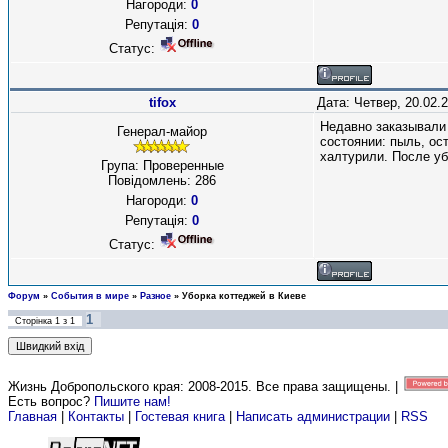
Нагороди:
0
Репутація:
0
Статус:
tifox
Дата: Четвер, 20.02.
Недавно заказывали 
Генерал-майор
состоянии: пыль, ос
халтурили. После уб
Група: Проверенные
Повідомлень:
286
Нагороди:
0
Репутація:
0
Статус:
Форум
»
События в мире
»
Разное
»
Уборка коттеджей в Киеве
1
Сторінка
1
з
1
Жизнь Добропольского края: 2008-2015
. Все права защищены. |
Есть вопрос?
Пишите нам!
Главная
|
Контакты
|
Гостевая книга
|
Написать администрации
|
RSS