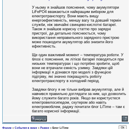
У ньому я знайшов пояснення, чому акумулятори
LiFePO4 вважаються найкращим вибором для
електротранспорту. Вони мають вищу
енергоефективність, меншу вагу та довший термін
служби, ніж звичайні свинцево-кислотні батареї.
Також я знайшов корисну статтю про зарядні
пристрої, де детально пояснюється, чому
використання неправильного зарядного пристрою
може пошкодити акумулятор або знизити його
ефективність.
Ще один важливий момент – температура роботи. У
блозі є пояснення, як літієві батареї поводяться при
низьких температурах і що потрібно зробити, щоб
вони не втрачали ємність узимку. Завдяки цій
інформації я дізнався про моделі з функцією
підігріву, які значно покращують роботу
електротранспорту в холодний період.
Завдяки блогу я не тільки вибрав акумулятор, але й
навчився правильно доглядати за ним, що дозволить
йому служити багато років. Якщо ви користуєтеся
електровелосипедом, скутером або навіть
електромобілем, раджу почитати блог LiTime – там є
багато корисної інформації.
Форум
»
События в мире
»
Разное
»
Блог LiTime