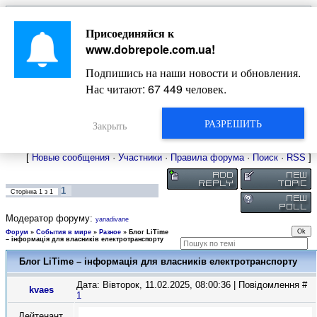
Главная
Присоединяйся к
Новости
Жизнь Добропольского края
Довідкова
www.dobrepole.com.ua
!
Фото
Оголошення
Подпишись на наши новости и обновления.
Видео
Блоги
Нас читают:
67 449
человек.
Статьи
Форум
Карта Доброполья
РАЗРЕШИТЬ
Закрыть
[
Новые сообщения
·
Участники
·
Правила форума
·
Поиск
·
RSS
]
1
Сторінка
1
з
1
Модератор форуму:
yanadivane
Форум
»
События в мире
»
Разное
»
Блог LiTime
– інформація для власників електротранспорту
Блог LiTime – інформація для власників електротранспорту
Дата: Вівторок, 11.02.2025, 08:00:36 | Повідомлення #
kvaes
1
Лейтенант