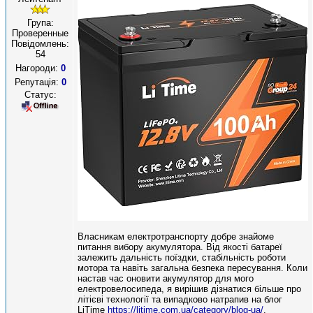
Група:
Проверенные
Повідомлень:
54
Нагороди:
0
Репутація:
0
Статус:
Власникам електротранспорту добре знайоме
питання вибору акумулятора. Від якості батареї
залежить дальність поїздки, стабільність роботи
мотора та навіть загальна безпека пересування. Коли
настав час оновити акумулятор для мого
електровелосипеда, я вирішив дізнатися більше про
літієві технології та випадково натрапив на блог
LiTime
https://litime.com.ua/category/blog-ua/
.