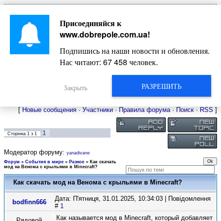
Главная
Присоединяйся к
Новости
Жизнь Добропольского края
Довідкова
www.dobrepole.com.ua
!
Фото
Оголошення
Подпишись на наши новости и обновления.
Видео
Блоги
Нас читают:
67 458
человек.
Статьи
Форум
Карта Доброполья
РАЗРЕШИТЬ
Закрыть
[
Новые сообщения
·
Участники
·
Правила форума
·
Поиск
·
RSS
]
1
Сторінка
1
з
1
Модератор форуму:
yanadivane
Форум
»
События в мире
»
Разное
»
Как скачать
мод на Венома с крыльями в Minecraft?
Как скачать мод на Венома с крыльями в Minecraft?
Дата: П'ятниця, 31.01.2025, 10:34:03 | Повідомлення
bodfinn666
#
1
Как называется мод в Minecraft, который добавляет
Рядовой