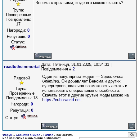
Венома с крыльями, и где его можно скачать?
Група:
Проверенные
Повідомлень:
17
Нагороди:
0
Репутація:
0
Статус:
Дата: П'ятниця, 31.01.2025, 10:34:31 |
roadtotheimmortal
Повідомлення #
2
Один из популярных модов —
Superheroes
Рядовой
Unlimited
. Он добавляет Венома и других
супергероев, включая возможность летать и
Група:
использовать специальные способности.
Проверенные
Скачать этот и другие крутые моды можно на
Повідомлень:
18
https://cubixworld.net
.
Нагороди:
0
Репутація:
0
Статус:
Форум
»
События в мире
»
Разное
»
Как скачать
мод на Венома с крыльями в Minecraft?